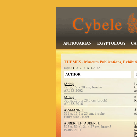
ANTIQUARIAN
EGYPTOLOGY
CA
THEMES - Museum Publications, Exhibitio
Pages :
1
- 2 -
3
-
4
-
5
-
6
>
-
>>
AUTHOR
(Arles)
L
223 p, 22 x 28 cm, broché
C
ARLES 2002
a
(Arles)
K
328 p, 22,5 x 28,5 cm, broché
R
ARLES 2016
ASSMANN J.
Ä
569 p, 15,5 x 23 cm, broché
ei
FRIBOURG 1999
AUBERT J.F., AUBERT L.
B
525 p, 50 pl, 21 x 27 cm, broché
d
PARIS 2001
br
li
h