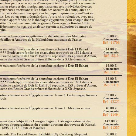
our leur part la mise à jour d’une quantité d’objets inédits accumulés
ans les réserves des musées; aux historiens seront révélées diverses
stérieuses tractations et les habitudes occultes des antiquaires de
adis, lieux de mémoires qui pour la plupart reposent aujourd’hui en
aix. Les objets sont présentés dans l’ordre chronologique, avec une
évision approfondie de la théologie égyptienne pour chaque divinité
raitée. Ce volume complète largement l’ouvrage de Roeder 1956
ifféremment conçu, qui analysait surtout la collection du musée de
rlin.
tatuettes funéraires égyptiennes du département des Monnaies,
65.00 €
édailles et Antiques de la Bibliothèque nationale de France
Commander
Réf : 11708
es statuettes funéraires de la deuxième cachette à Deir El Bahari
14.00 €
**** Etude approfondie des chaouabtis retrouvés en 1891 dans la
Commander
Réf : 5319
euxième cachette de Deir El Bahri où reposaient 153 prêtres d’Amon,
roche des Rois et Grands prêtres thébains de la XXIe dynastie.
es statuettes funéraires de la deuxième cachette à Deir El Bahari
14.00 €
Commander
Réf : 5319
es statuettes funéraires de la deuxième cachette à Deir El Bahari
14.00 €
**** Etude approfondie des chaouabtis retrouvés en 1891 dans la
Commander
Réf : 5319
euxième cachette de Deir El Bahri où reposaient 153 prêtres d’Amon,
roche des Rois et Grands prêtres thébains de la XXIe dynastie.
ortraits funéraires de l'Égypte romaine. Tome 2: Cartonnages, linceuls
32.00 €
 bois
Commander
Réf : 13237
ortraits funéraires de l'Égypte romaine. Tome 1 : Masques en stuc.
40.00 €
Commander
Réf : 11494
arnak dans l'objectif de Georges Legrain. Catalogue raisonné des
142.00 €
rchives photographiques du premier directeur des travaux de Karnak
Commander
Réf : 11357
e 1895 - 1917. Texte et Planches
haraoh. The Face of Power. Exhibition Ny Carlsberg Glyptotek
30.00 €