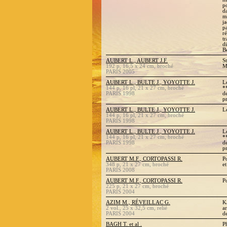
p
d
my
j
p
r
t
d
Be
AUBERT L., AUBERT J.F.
S
192 p, 16,5 x 24 cm, broché
M
PARIS 2005
AUBERT L., BULTE J., YOYOTTE J.
L
144 p, 16 pl, 21 x 27 cm, broché
*
PARIS 1998
d
p
AUBERT L., BULTE J., YOYOTTE J.
L
144 p, 16 pl, 21 x 27 cm, broché
PARIS 1998
AUBERT L., BULTE J., YOYOTTE J.
L
144 p, 16 pl, 21 x 27 cm, broché
*
PARIS 1998
d
p
AUBERT M.F., CORTOPASSI R.
P
348 p, 21 x 27 cm, broché
et
PARIS 2008
AUBERT M.F., CORTOPASSI R.
P
225 p, 21 x 27 cm, broché
PARIS 2004
AZIM M., RÉVEILLAC G.
K
2 vol., 25 x 32,5 cm, relié
a
PARIS 2004
d
BAGH T. et al .
P