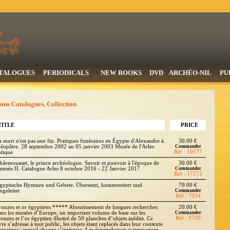
TALOGUES
PERIODICALS
NEW BOOKS
DVD
ARCHÉO-NIL
PU
ns Catalogues, Collection
TITLE
PRICE
a mort n'est pas une fin. Pratiques funéraires en Égypte d'Alexandre à
30.00 €
léopâtre. 28 septembre 2002 au 05 janvier 2003 Musée de l'Arles
Commander
Réf : 10177
ntique
hâemouaset, le prince archéologue. Savoir et pouvoir à l'époque de
30.00 €
amsès II. Catalogue Arles 8 octobre 2016 - 22 Janvier 2017
Commander
Réf : 17272
gyptische Hymnen und Gebete. Übersetzt, kommentiert und
79.00 €
ngeleitet
Commander
Réf : 7924
ronzes et or égyptiens ***** Aboutissement de longues recherches
20.00 €
ans les musées d’Europe, un important volume de base sur les
Commander
Réf : 9700
onzes et l’or égyptien illustré de 50 planches d’objets inédits. Ce
vre s’adresse à tout public, les objets étant replacés dans leur contexte
istorique, auquel chacun s’intéresse. Les égyptologues y trouveront