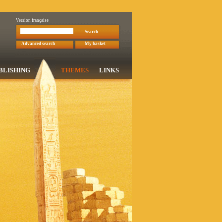
Version française
Search
Advanced search
My basket
BLISHING
THEMES
LINKS