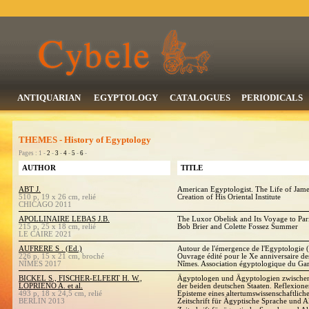
ANTIQUARIAN
EGYPTOLOGY
CATALOGUES
PERIODICALS
THEMES - History of Egyptology
Pages : 1 -
2
-
3
-
4
-
5
-
6
-
AUTHOR
TITLE
ABT J.
American Egyptologist. The Life of Jame
510 p, 19 x 26 cm, relié
Creation of His Oriental Institute
CHICAGO 2011
APOLLINAIRE LEBAS J.B.
The Luxor Obelisk and Its Voyage to Pari
215 p, 25 x 18 cm, relié
Bob Brier and Colette Fossez Summer
LE CAIRE 2021
AUFRERE S . (Ed.)
Autour de l'émergence de l'Egyptologie 
226 p, 15 x 21 cm, broché
Ouvrage édité pour le Xe anniversaire de
NÎMES 2017
Nîmes. Association égyptologique du Ga
BICKEL S., FISCHER-ELFERT H. W.,
Ägyptologen und Ägyptologien zwische
LOPRIENO A. et al.
der beiden deutschen Staaten. Reflexion
493 p, 18 x 24,5 cm, relié
Episteme eines altertumswissenschaftlich
BERLIN 2013
Zeitschrift für Ägyptische Sprache und 