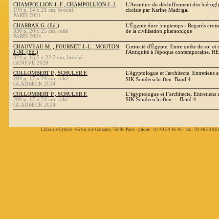
CHAMPOLLION J.-F., CHAMPOLLION J.-J.
L'Aventure du déchiffrement des hiérog
193 p, 14 x 21 cm, broché
choisie par Karine Madrigal
PARIS 2021
CHARRAK G. (Ed.)
L'Égypte dure longtemps - Regards croisé
336 p, 20 x 25 cm, relié
de la civilisation pharaonique
PARIS 2024
CHAUVEAU M. , FOURNET J.-L., MOUTON
Curiosité d'Égypte. Entre quête de soi et 
J.-M. (Ed.)
l'Antiquité à l'époque contemporaine. 
374 p, 15,5 x 22,2 cm, broché
GENEVE 2020
COLLOMBERT P., SCHULER F.
L'égyptologue et l'architecte. Entretiens 
204 p, 17 x 24 cm, relié
SIK Sonderschriften  Band 4
GLADBECK 2024
COLLOMBERT P., SCHULER F.
L’égyptologue et l’architecte. Entretiens 
204 p, 17 x 24 cm, relié
SIK Sonderschriften — Band 4
GLADBECK 2024
Librairie Cybele - 65 bis rue Galande, 75005 Paris - phone : 01 43 54 16 26 - fax : 01 46 33 