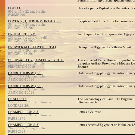
Zeitschrift für ägyptische Sprache und Al
BOTTI G.
Una vita per la Papirologia Demotica. Sc
606 p, 15 x 22 cm, broché
PARME 2019
BOYER V., QUERTINMONT A. (Ed.)
Égypte et Ex-Libris. Entre fantasme, arc
304 p, 17 x 24 cm, broché
BRUXELLES 2022
BRUFFAERTS J.-M.
Jean Capart. Le Chroniqueur de l'Égypte
256 p, 22,5 x 28,5 cm, relié
BRUXELLES 2022
BRUWIER M.C., DOYEN F. (Ed.)
Héliopolis d'Égypte. La Ville du Soleil
146 p, 21 x 29,7 cm, relié
BRUXELLES 2019
BUCHWALD J. Z., JOSEFOWICZ D. G.
The Zodiac of Paris. How an Improbable
428 p, 16,5 x 24 cm, relié
Egyptian Artifact Provoked a Modern De
PRINCETON 2010
Science
CARRUTHERS W. (Ed.)
Histories of Egyptology: Interdisciplina
283 p, 16 x 23,5 cm, relié
ABINGDON 2014
CARRUTHERS W. (Ed.)
Histories of Egyptology: Interdisciplina
283 p, 16 x 23,5 cm, relié
ABINGDON 2014
CHALLIS D.
The Archaeology of Race. The Eugenic Id
272 p, 15,5 x 23,5 cm, broché
Flinders Petrie
LONDRES 2014
CHAMPOLLION J.-F.
Lettres à Zelmire
116 p, 13,5 x 21,5 cm, broché
PARIS 1978
CHAMPOLLION J.-F.
Lettres écrites d'Egypte et de Nubie en 1
267 p, 15 x 21 cm, broché
PARIS 2024