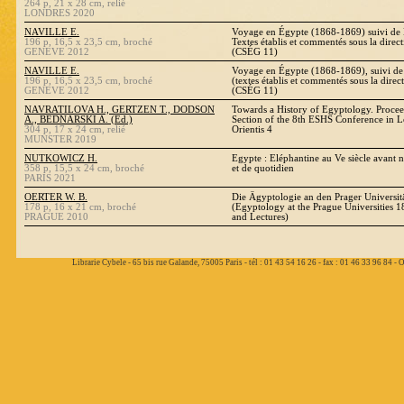
264 p, 21 x 28 cm, relié
LONDRES 2020
NAVILLE E.
Voyage en Égypte (1868-1869) suivi de H
196 p, 16,5 x 23,5 cm, broché
Textes établis et commentés sous la dire
GENEVE 2012
(CSÉG 11)
NAVILLE E.
Voyage en Égypte (1868-1869), suivi de 
196 p, 16,5 x 23,5 cm, broché
(textes établis et commentés sous la di
GENEVE 2012
(CSÉG 11)
NAVRATILOVA H., GERTZEN T., DODSON
Towards a History of Egyptology. Procee
A., BEDNARSKI A. (Ed.)
Section of the 8th ESHS Conference in L
304 p, 17 x 24 cm, relié
Orientis 4
MUNSTER 2019
NUTKOWICZ H.
Egypte : Eléphantine au Ve siècle avant n
358 p, 15,5 x 24 cm, broché
et de quotidien
PARIS 2021
OERTER W. B.
Die Ägyptologie an den Prager Universit
178 p, 16 x 21 cm, broché
(Egyptology at the Prague Universities 18
PRAGUE 2010
and Lectures)
Librarie Cybele - 65 bis rue Galande, 75005 Paris - tél : 01 43 54 16 26 - fax : 01 46 33 96 84