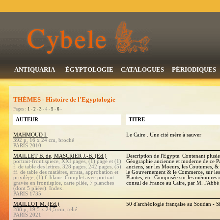
ANTIQUARIA
ÉGYPTOLOGIE
CATALOGUES
PÉRIODIQUES
THÉMES - Histoire de l'Egyptologie
Pages :
1
-
2
-
3
- 4 -
5
-
6
-
AUTEUR
TITRE
MAHMOUD I.
Le Caire . Une cité mère à sauver
392 p, 16 x 24 cm, broché
PARIS 2010
MAILLET B. de, MASCRIER J.-B. (Ed.)
Description de l'Egypte. Contenant plusie
portrait-frontispiece, XXI pages, (1) page et (1)
Géographie ancienne et moderne de ce P
f. de table des lettres, 328 pages, 242 pages, (5)
anciens, sur les Moeurs, les Coutumes, & 
ff. de table des matières, errata, approbation et
le Gouvernement & le Commerce, sur les 
privilège, (1) f. blanc. Complet avec portrait
Plantes, etc. Composée sur les mémoires 
gravée en frontispice, carte pliée, 7 planches
consul de France au Caire, par M. l'Abbé
(dont 5 pliées). Index.
PARIS 1735
MAILLOT M. (Ed.)
50 d'archéologie française au Soudan - 
288 p, 19,5 x 24,5 cm, relié
PARIS 2021