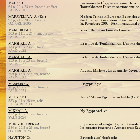
MALEK J.
Les trésors de l'Égypte ancienne. De la p
64 p, 29 x 25 cm, broché, coffret
Toutankhamon l'histoire passionnante de 
PARIS 2010
MARAVELIA A.-A. (Ed.)
Modern Trends in European Egyptology. 
92 p, 21 x 30 cm, broché
the European Association of Archaeologi
OXFORD 2005
St. Petersburg 2003. BAR International S
MARCHIONI J.
Vivant Denon ou l'âme du Louvre
303 p, 11,5 x 21,7 cm, broché
PARIS 2016
MARSHALL A.
La tombe de Toutânkhamon. L'envers du
133 p, 15 x 23 cm, broché
PARIS 2022
MARSHALL A.
La tombe de Toutânkhamon. L'envers du
133 p, 15 x 23 cm, broché
PARIS 2022
MARSHALL A.
Auguste Mariette . Un aventurier égypto
209 p, 15 x 22,5 cm, broché
PARIS 2021
MASPERO G.
L'Egyptologie
28 p, 14,7 x 21 cm, broché
PARIS 2024
MEURICE D.
Jean Clédat en Egypte et en Nubie (190
533 p, 21 x 28 cm, relié
LE CAIRE 2014
MIKHAIL A.
My Egypt Archive
172 p, 13 x 21 cm, broché
YALE 2024
MUNIZ HERRERA A.
El paisaje en el antiguo Egipto. Naturale
284 p, 20,5 x 29 cm, broché
los espacios funerarios. Archaeopress E
OXFORD 2025
NAUNTON Ch.
Egyptologists' Notebooks