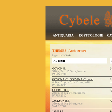
ANTIQUARIA
ÉGYPTOLOGIE
CA
THÉMES - Architecture
Pages :
1
- 2 -
3
-
4
-
AUTEUR
GOYON G.
L
310 p, 24 x 15,5 cm, broché
PARIS 1990
GOYON J.-C., GOLVIN J.-C., et al.
L
456 p, 23 pl, 22,5 x 29 cm, relié
r
PARIS 2004
GUERRIER E.
Py
288 p, 15,5 x 24 cm, broché
PARIS 2012
JACKSON R.B.
A
350 p, 16,5 x 24 cm, relié
YALE 2002
JAMES P.
S