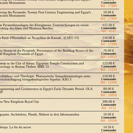
ncient Monuments
Commander
Réf : 17800
aving the Pyramids: Twenty First Century Engineering and Egypt's
19.00 €
ncient Monuments
Commander
Réf : 17800
ie Pyramidenanlagen der Königinnen. Untersuchungen zu einem
125.00 €
rabtyp des Alten und Mittleren Reiches.
Commander
Réf : 4747
a Porte d'Horemheb au Xe pylône de Karnak . (CSÉG 13)
116.00 €
Commander
Réf : 17000
he Stones of the Pyramids. Provenance of the Building Stones of the
76.00 €
ld Kingdom Pyramids of Egypt
Commander
Réf : 14323
aesar in the City of Amun. Egyptian Temple Construction and
123.00 €
heology in Roman Thebes. MRE 15
Commander
Réf : 15204
rchitektur und Theologie. Pharaonische Tempelterminologie unter
110.00 €
erücksichtigung königsdeologischer Aspekte. KSG 5
Commander
Réf : 12940
ngineering and Construction in Egypt's Early Dynastic Period. OLA
89.00 €
39
Commander
Réf : 16836
he New Kingdom Royal City
399.00 €
Commander
Réf : 4152
gypten. Architektur, Plastik, Malerei in drei Jahrtausenden
10.00 €
Commander
Réf : 18168
héops. La fin du secret
14.50 €
Commander