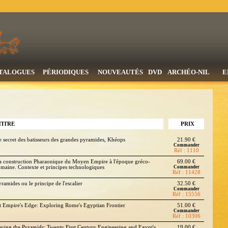
TALOGUES
PÉRIODIQUES
NOUVEAUTÉS
DVD
ARCHÉO-NIL
E
TITRE
PRIX
e secret des batisseurs des grandes pyramides, Khéops
21.90 €
Commander
Réf : 1110
a construction Pharaonique du Moyen Empire à l'époque gréco-
69.00 €
omaine. Contexte et principes technologiques
Commander
Réf : 11428
ramides ou le principe de l'escalier
32.50 €
Commander
Réf : 15556
t Empire's Edge: Exploring Rome's Egyptian Frontier
51.00 €
Commander
Réf : 10306
aving the Pyramids: Twenty First Century Engineering and Egypt's
19.00 €