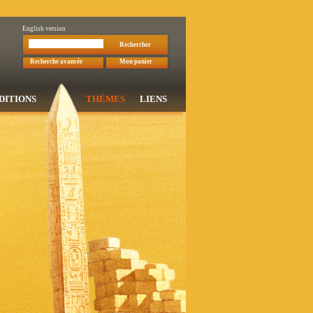
English version
Rechercher
Recherche avancée
Mon panier
DITIONS
THÉMES
LIENS