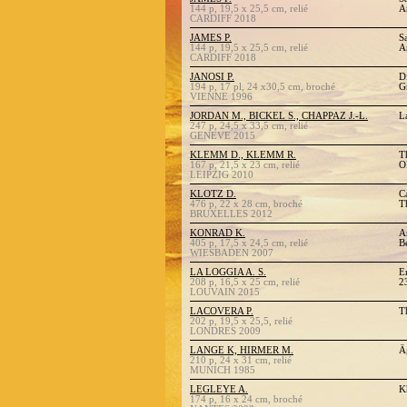
144 p, 19,5 x 25,5 cm, relié
A
CARDIFF 2018
JAMES P.
S
144 p, 19,5 x 25,5 cm, relié
A
CARDIFF 2018
JANOSI P.
D
194 p, 17 pl, 24 x30,5 cm, broché
G
VIENNE 1996
JORDAN M., BICKEL S., CHAPPAZ J.-L.
L
247 p, 24,5 x 33,5 cm, relié
GENEVE 2015
KLEMM D., KLEMM R.
T
167 p, 21,5 x 23 cm, relié
O
LEIPZIG 2010
KLOTZ D.
C
476 p, 22 x 28 cm, broché
T
BRUXELLES 2012
KONRAD K.
A
405 p, 17,5 x 24,5 cm, relié
B
WIESBADEN 2007
LA LOGGIA A. S.
E
208 p, 16,5 x 25 cm, relié
2
LOUVAIN 2015
LACOVERA P.
T
202 p, 19,5 x 25,5, relié
LONDRES 2009
LANGE K, HIRMER M.
Ä
210 p, 24 x 31 cm, relié
MUNICH 1985
LEGLEYE A.
K
174 p, 16 x 24 cm, broché