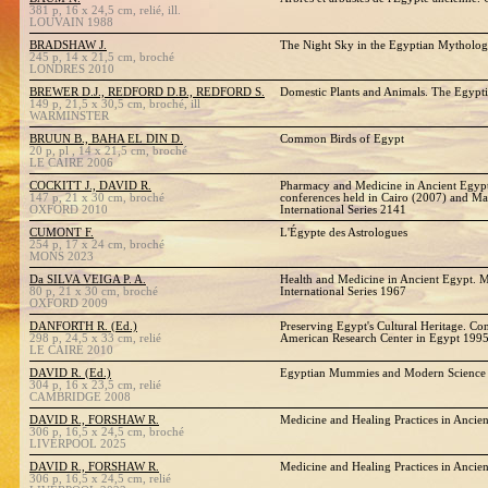
381 p, 16 x 24,5 cm, relié, ill.
LOUVAIN 1988
BRADSHAW J.
The Night Sky in the Egyptian Mytholo
245 p, 14 x 21,5 cm, broché
LONDRES 2010
BREWER D.J., REDFORD D.B., REDFORD S.
Domestic Plants and Animals. The Egypti
149 p, 21,5 x 30,5 cm, broché, ill
WARMINSTER
BRUUN B., BAHA EL DIN D.
Common Birds of Egypt
20 p, pl , 14 x 21,5 cm, broché
LE CAIRE 2006
COCKITT J., DAVID R.
Pharmacy and Medicine in Ancient Egypt
147 p, 21 x 30 cm, broché
conferences held in Cairo (2007) and M
OXFORD 2010
International Series 2141
CUMONT F.
L'Égypte des Astrologues
254 p, 17 x 24 cm, broché
MONS 2023
Da SILVA VEIGA P. A.
Health and Medicine in Ancient Egypt. 
80 p, 21 x 30 cm, broché
International Series 1967
OXFORD 2009
DANFORTH R. (Ed.)
Preserving Egypt's Cultural Heritage. Co
298 p, 24,5 x 33 cm, relié
American Research Center in Egypt 1995
LE CAIRE 2010
DAVID R. (Ed.)
Egyptian Mummies and Modern Science
304 p, 16 x 23,5 cm, relié
CAMBRIDGE 2008
DAVID R., FORSHAW R.
Medicine and Healing Practices in Ancie
306 p, 16,5 x 24,5 cm, broché
LIVERPOOL 2025
DAVID R., FORSHAW R.
Medicine and Healing Practices in Ancie
306 p, 16,5 x 24,5 cm, relié