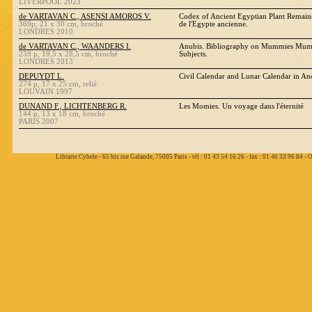
LIVERPOOL 2023
de VARTAVAN C., ASENSI AMOROS V.
Codex of Ancient Egyptian Plant Remains
369p, 21 x 30 cm, broché
de l'Egypte ancienne.
LONDRES 2010
de VARTAVAN C., WAANDERS I.
Anubis. Bibliography on Mummies Mumm
259 p, 19,5 x 28,5 cm, broché
Subjects.
LONDRES 2013
DEPUYDT L.
Civil Calendar and Lunar Calendar in A
274 p, 17 x 25 cm, relié
LOUVAIN 1997
DUNAND F., LICHTENBERG R.
Les Momies. Un voyage dans l'éternité
144 p, 13 x 18 cm, broché
PARIS 2007
Librarie Cybele - 65 bis rue Galande, 75005 Paris - tél : 01 43 54 16 26 - fax : 01 46 33 96 84