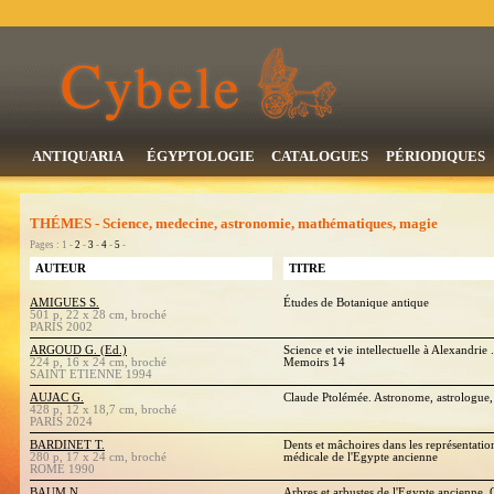
ANTIQUARIA
ÉGYPTOLOGIE
CATALOGUES
PÉRIODIQUES
THÉMES - Science, medecine, astronomie, mathématiques, magie
Pages : 1 -
2
-
3
-
4
-
5
-
AUTEUR
TITRE
AMIGUES S.
Études de Botanique antique
501 p, 22 x 28 cm, broché
PARIS 2002
ARGOUD G. (Ed.)
Science et vie intellectuelle à Alexandrie 
224 p, 16 x 24 cm, broché
Memoirs 14
SAINT ETIENNE 1994
AUJAC G.
Claude Ptolémée. Astronome, astrologue
428 p, 12 x 18,7 cm, broché
PARIS 2024
BARDINET T.
Dents et mâchoires dans les représentation
280 p, 17 x 24 cm, broché
médicale de l'Egypte ancienne
ROME 1990
BAUM N.
Arbres et arbustes de l'Egypte ancienne.