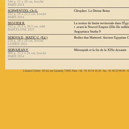
544 p, 11 x 18 cm, broché
PARIS 2014
SCHWENTZEL Ch-G.
Cléopâtre. La Déesse Reine
352 p, 14 x 22,5 cm, broché
PARIS 2014
SEGUIER R.
La notion de limite territoriale dans l'Ég
312 p, 21,5 x 30,5 cm, relié
t  avant le Nouvel Empire (IIIe-IIe millé
BARCELONE 2025
Aegyptiaca Studia 9
SEROVA D., MATIC U. (Ed.)
Bodies that Mattered. Ancient Egyptian C
250 p, 18 x 26 cm, broché
LEIDEN 2025
SERVAJEAN F.
Mérenptah et la fin de la XIXe dynastie
400 p, 15,5 x 24 cm, broché
PARIS 2014
Librarie Cybele - 65 bis rue Galande, 75005 Paris - tél : 01 43 54 16 26 - fax : 01 46 33 96 84