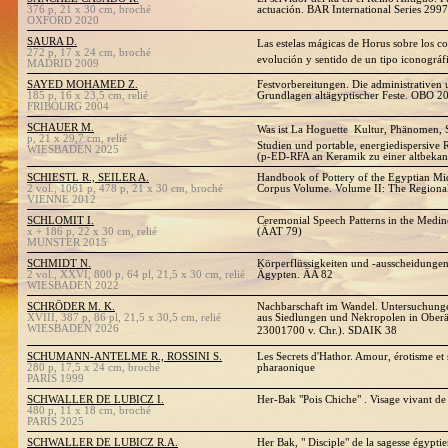
376 p, 21 x 30 cm, broché
actuación. BAR International Series 2997
OXFORD 2020
SAURA D.
Las estelas mágicas de Horus sobre los co
272 p, 17 x 24 cm, broché
evolución y sentido de un tipo iconográ
MADRID 2009
SAYED MOHAMED Z.
Festvorbereitungen. Die administrative
185 p, 16 x 23,5 cm, relié
Grundlagen altägyptischer Feste. OBO 2
FRIBOURG 2004
SCHAUER M.
Was ist La Hoguette  Kultur, Phänomen
p, 21 x 29,7 cm, relié
Studien und portable, energiedispersive
WIESBADEN 2025
(p-ED-RFA an Keramik zu einer altbekan
SCHIESTL R., SEILER A.
Handbook of Pottery of the Egyptian M
2 vol., 1061 p, 478 p, 21 x 30 cm, broché
Corpus Volume. Volume II: The Regiona
VIENNE 2012
SCHLOMIT I.
Ceremonial Speech Patterns in the Medin
x + 186 p, 22 x 30 cm, relié
(ÄAT 79)
MUNSTER 2015
SCHMIDT N.
Körperflüssigkeiten und -ausscheidungen
2 vol., XXVI, 800 p, 64 pl, 21,5 x 30 cm, relié
Ägypten. ÄA 82
WIESBADEN 2022
SCHRÖDER M. K.
Nachbarschaft im Wandel. Untersuchung
XVIII, 387 p, 86 pl, 21,5 x 30,5 cm, relié
aus Siedlungen und Nekropolen in Ober
WIESBADEN 2026
23001700 v. Chr.). SDAIK 38
SCHUMANN-ANTELME R., ROSSINI S.
Les Secrets d'Hathor. Amour, érotisme et 
280 p, 17,5 x 24 cm, broché
pharaonique
PARIS 1999
SCHWALLER DE LUBICZ I.
Her-Bak "Pois Chiche" . Visage vivant de
480 p, 11 x 18 cm, broché
PARIS 2025
SCHWALLER DE LUBICZ R.A.
Her Bak, " Disciple" de la sagesse égypti