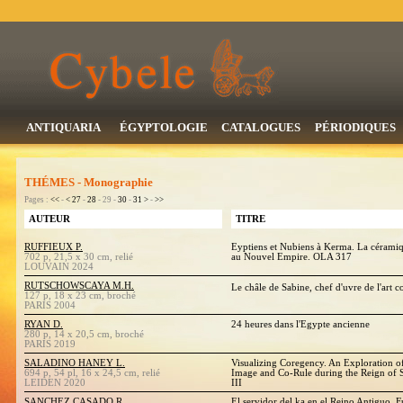
ANTIQUARIA
ÉGYPTOLOGIE
CATALOGUES
PÉRIODIQUES
THÉMES - Monographie
Pages :
<<
-
<
27
-
28
- 29 -
30
-
31
>
-
>>
AUTEUR
TITRE
RUFFIEUX P.
Eyptiens et Nubiens à Kerma. La cérami
702 p, 21,5 x 30 cm, relié
au Nouvel Empire. OLA 317
LOUVAIN 2024
RUTSCHOWSCAYA M.H.
Le châle de Sabine, chef d'uvre de l'art 
127 p, 18 x 23 cm, broché
PARIS 2004
RYAN D.
24 heures dans l'Egypte ancienne
280 p, 14 x 20,5 cm, broché
PARIS 2019
SALADINO HANEY L.
Visualizing Coregency. An Exploration o
694 p, 54 pl, 16 x 24,5 cm, relié
Image and Co-Rule during the Reign of
LEIDEN 2020
III
SANCHEZ CASADO R.
El servidor del ka en el Reino Antiguo. 