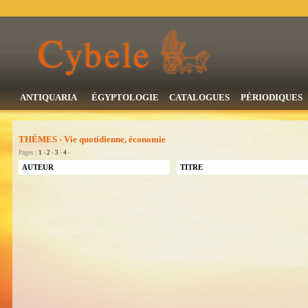
ANTIQUARIA
ÉGYPTOLOGIE
CATALOGUES
PÉRIODIQUES
THÉMES - Vie quotidienne, économie
Pages :
1
-
2
-
3
-
4
-
AUTEUR
TITRE