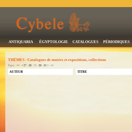
ANTIQUARIA
ÉGYPTOLOGIE
CATALOGUES
PÉRIODIQUES
THÉMES - Catalogues de musées et expositions, collections
Pages :
<<
-
<
27
-
28
- 29 -
30
-
31
>
-
>>
AUTEUR
TITRE