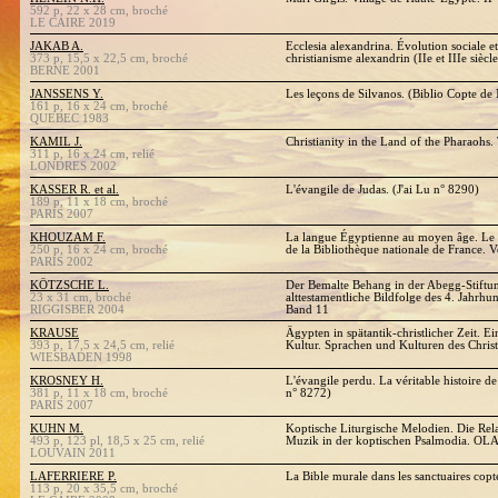
592 p, 22 x 28 cm, broché
LE CAIRE 2019
JAKAB A.
Ecclesia alexandrina. Évolution sociale et
373 p, 15,5 x 22,5 cm, broché
christianisme alexandrin (IIe et IIIe siècle
BERNE 2001
JANSSENS Y.
Les leçons de Silvanos. (Biblio Copte 
161 p, 16 x 24 cm, broché
QUEBEC 1983
KAMIL J.
Christianity in the Land of the Pharaohs
311 p, 16 x 24 cm, relié
LONDRES 2002
KASSER R. et al.
L'évangile de Judas. (J'ai Lu n° 8290)
189 p, 11 x 18 cm, broché
PARIS 2007
KHOUZAM F.
La langue Égyptienne au moyen âge. Le 
250 p, 16 x 24 cm, broché
de la Bibliothèque nationale de France. 
PARIS 2002
KÖTZSCHE L.
Der Bemalte Behang in der Abegg-Stiftun
23 x 31 cm, broché
alttestamentliche Bildfolge des 4. Jahrhu
RIGGISBER 2004
Band 11
KRAUSE
Ägypten in spätantik-christlicher Zeit. E
393 p, 17,5 x 24,5 cm, relié
Kultur. Sprachen und Kulturen des Christ
WIESBADEN 1998
KROSNEY H.
L'évangile perdu. La véritable histoire de 
381 p, 11 x 18 cm, broché
n° 8272)
PARIS 2007
KUHN M.
Koptische Liturgische Melodien. Die Rel
493 p, 123 pl, 18,5 x 25 cm, relié
Muzik in der koptischen Psalmodia. OL
LOUVAIN 2011
LAFERRIERE P.
La Bible murale dans les sanctuaires copt
113 p, 20 x 35,5 cm, broché