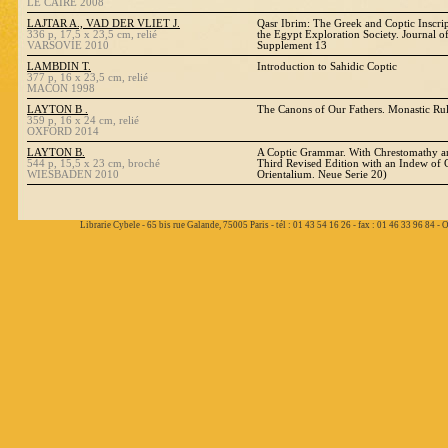
LE CAIRE 2008
LAJTAR A., VAD DER VLIET J.
Qasr Ibrim: The Greek and Coptic Inscrip
336 p, 17,5 x 23,5 cm, relié
the Egypt Exploration Society. Journal of
VARSOVIE 2010
Supplement 13
LAMBDIN T.
Introduction to Sahidic Coptic
377 p, 16 x 23,5 cm, relié
MACON 1998
LAYTON B .
The Canons of Our Fathers. Monastic Rul
359 p, 16 x 24 cm, relié
OXFORD 2014
LAYTON B.
A Coptic Grammar. With Chrestomathy and
544 p, 15,5 x 23 cm, broché
Third Revised Edition with an Indew of 
WIESBADEN 2010
Orientalium. Neue Serie 20)
Librarie Cybele - 65 bis rue Galande, 75005 Paris - tél : 01 43 54 16 26 - fax : 01 46 33 96 84