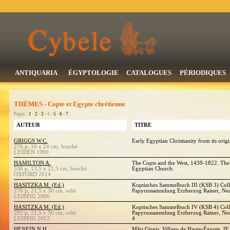
ANTIQUARIA
ÉGYPTOLOGIE
CATALOGUES
PÉRIODIQUES
THÉMES - Copte et Egypte chrétienne
Pages :
1
-
2
-
3
- 4 -
5
-
6
-
7
-
AUTEUR
TITRE
GRIGGS W.C.
Early Egyptian Christianity from its orig
276 p, 16 x 24 cm, broché
LEIDEN 1990
HAMILTON A.
The Copts and the West, 1439-1822. The
338 p, 13,5 x 21,5 cm, broché
Egyptian Church.
OXFORD 2014
HASITZKA M. (Ed.)
Koptisches Sammelbuch III (KSB 3) Coll.
276 p, 21,5 x 30 cm, relié
Papyrussammlung Erzherzog Rainer, Neu
LEIPZIG 2006
HASITZKA M. (Ed.)
Koptisches Sammelbuch IV (KSB 4) Coll.
292 p, 21,5 x 30 cm, relié
Papyrussammlung Erzherzog Rainer, Neu
LEIPZIG 2012
4
HENEIN N.H.
Mâri Girgis. Village de Haute-Égypte. IF