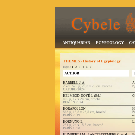
ANTIQUARIAN
EGYPTOLOGY
CA
THEMES - History of Egyptology
Pages :
1
-
2
- 3 -
4
-
5
-
6
-
AUTHOR
HARRELL J. A.
A
2 vol. 570 p, 20,5 x 29 cm, broché
E
OXFORD 2024
HELMBOD-DOYÉ J. (Ed.)
G
400 p, 17 x 24 cm, broché
BERLIN 2024
HORAPOLLON
H
568 p, 15,5 x 23,5 cm, broché
B
PARIS 2019
e
HORNUNG E.
L
251 p, 24 x 15,5 cm, broché
PARIS 1998
HUMBERT J.M., LANCESTREMERE C. et al.
E