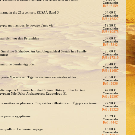
Commander
Réf : 6159
marna in the 21st century. KBSAÄ Band 3
34.00 €
Commander
Réf : 16827
gypte mon amour, le voyage d'une vie
19.90 €
Commander
Réf : 19575
sterreich vor den Pyramiden
37.00 €
Commander
Réf : 5842
n Sunshine & Shadow. An Autobiographical Sketch in a Family
25.00 €
ontext
Commander
Réf : 17210
omard, le dernier égyptien
26.40 €
Commander
Réf : 11687
uguste Mariette ou l'Egypte ancienne sauvée des sables.
25.50 €
Commander
Réf : 5836
elta Reports 1. Research in the Cultural History of the Ancient
42.00 €
gyptian Nile Delta. Archaeopress Egyptology 51
Commander
Réf : 19567
os ancêtres les pharaons. Cinq siècles d'illusions sur l'Égypte ancienne
22.90 €
Commander
Réf : 19328
ne passion égyptienne
18.29 €
Commander
Réf : 4442
hampollion. Le dernier voyage
18.00 €
Commander