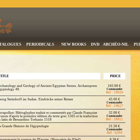
TALOGUES
PERIODICALS
NEW BOOKS
DVD
ARCHÉO-NIL
PU
TITLE
PRICE
rchaeology and Geology of Ancient Egyptian Stones. Archaeopress
165.00 €
gyptology 49.
Commander
Réf : 19626
eorg Steindorff im Sudan. Eindrücke seiner Reisen
45.00 €
Commander
Réf : 19627
orapollon: Hiéroglyphes traduit et commentés par Claude Françoise
32.00 €
runon d'après la première édition du texte grec 1505 et la traduction
Commander
Réf : 18911
n latin de Bernardino Trebazio 1518
a Grande Histoire de l'égyptologie
21.50 €
Commander
Réf : 6204
gyptomanie la passion de l'Egypte. (Hors-série de l'Oeil)
8.38 €