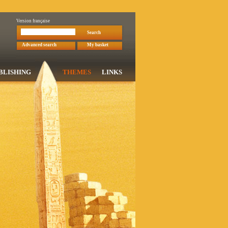
Version française
Search
Advanced search
My basket
BLISHING
THEMES
LINKS