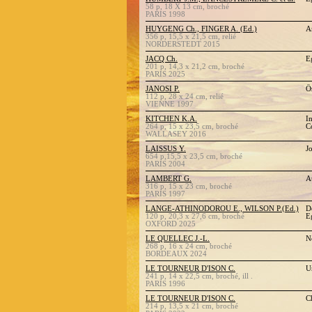
58 p, 18 X 13 cm, broché
PARIS 1998
HUYGENG Ch., FINGER A. (Ed.)
A
356 p, 15,5 x 21,5 cm, relié
NORDERSTEDT 2015
JACQ Ch.
E
201 p, 14,3 x 21,2 cm, broché
PARIS 2025
JANOSI P.
Ö
112 p, 28 x 24 cm, relié
VIENNE 1997
KITCHEN K.A.
I
264 p, 15 x 23,5 cm, broché
C
WALLASEY 2016
LAISSUS Y.
J
654 p,15,5 x 23,5 cm, broché
PARIS 2004
LAMBERT G.
A
316 p, 15 x 23 cm, broché
PARIS 1997
LANGE-ATHINODOROU E., WILSON P.(Ed.)
D
120 p, 20,3 x 27,6 cm, broché
E
OXFORD 2025
LE QUELLEC J.-L.
N
268 p, 16 x 24 cm, broché
BORDEAUX 2024
LE TOURNEUR D'ISON C.
U
241 p, 14 x 22,5 cm, broché, ill .
PARIS 1996
LE TOURNEUR D'ISON C.
C
214 p, 13,5 x 21 cm, broché