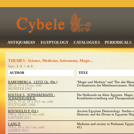
ANTIQUARIAN
EGYPTOLOGY
CATALOGUES
PERIODICALS
THEMES - Science, Medicine, Astronomy, Magic...
Pages :
1
-
2
- 3 -
4
-
5
-
AUTHOR
TITLE
KARENBERG A., LEITZ Ch. (Hg.)
"Magie und Medizin" und "Der alte Mens
307 p, 17 x 24 cm, relié
Zivilisationen des Mittelmeerraumes. He
MUNSTER 2002
KOLTA K.S., SCHWARZMANN -
Die Heilkunde im Alten Ägypten. Magie 
SCHAFHAUSER D.
Krankheitsvorstellung und Therapeutisch
223 p, 82 pl, 18 x 24,5 cm, relié
STUTTGART 2000
KOUSOULIS P. (Ed.)
Ancient Egyptian Demonology. Studies o
198 p, 16,5 x 25 cm, relié
Demonic and the Divine in Egyptian Ma
LOUVAIN 2011
LANG P.
Medicine and society in Ptolemaic Egypt.
318 p, 16 x 24,5 cm, relié
41)
LEIDEN 2013