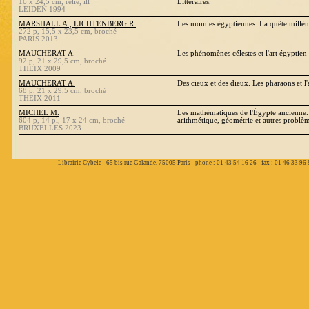
16 x 24,5 cm, relié, ill
Littéraires.
LEIDEN 1994
MARSHALL A., LICHTENBERG R.
Les momies égyptiennes. La quête millén
272 p, 15,5 x 23,5 cm, broché
PARIS 2013
MAUCHERAT A.
Les phénomènes célestes et l'art égyptien
92 p, 21 x 29,5 cm, broché
THEIX 2009
MAUCHERAT A.
Des cieux et des dieux. Les pharaons et l
68 p, 21 x 29,5 cm, broché
THEIX 2011
MICHEL M.
Les mathématiques de l'Égypte ancienne.
604 p, 14 pl, 17 x 24 cm, broché
arithmétique, géométrie et autres problè
BRUXELLES 2023
Librairie Cybele - 65 bis rue Galande, 75005 Paris - phone : 01 43 54 16 26 - fax : 01 46 33 