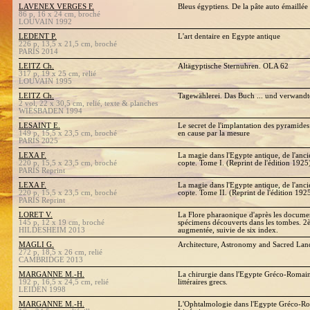
LAVENEX VERGES F.
Bleus égyptiens. De la pâte auto émaillée
86 p, 16 x 24 cm, broché
LOUVAIN 1992
LEDENT P.
L'art dentaire en Egypte antique
226 p, 13,5 x 21,5 cm, broché
PARIS 2014
LEITZ Ch.
Altägyptische Sternuhren. OLA 62
317 p, 19 x 25 cm, relié
LOUVAIN 1995
LEITZ Ch.
Tagewählerei. Das Buch ... und verwandt
2 vol, 22 x 30,5 cm, relié, texte & planches
WIESBADEN 1994
LESAINT E.
Le secret de l'implantation des pyramides
149 p, 15,5 x 23,5 cm, broché
en cause par la mesure
PARIS 2025
LEXA F.
La magie dans l'Egypte antique, de l'anc
220 p, 15,5 x 23,5 cm, broché
copte. Tome I. (Reprint de l'édition 1925)
PARIS Reprint
LEXA F.
La magie dans l'Egypte antique, de l'anc
220 p, 15,5 x 23,5 cm, broché
copte. Tome II. (Reprint de l'édition 1925
PARIS Reprint
LORET V.
La Flore pharaonique d'après les documen
145 p, 12 x 19 cm, broché
spécimens découverts dans les tombes. 2è
HILDESHEIM 2013
augmentée, suivie de six index.
MAGLI G.
Architecture, Astronomy and Sacred Lan
272 p, 18,5 x 26 cm, relié
CAMBRIDGE 2013
MARGANNE M.-H.
La chirurgie dans l'Egypte Gréco-Romain
192 p, 16,5 x 24,5 cm, relié
littéraires grecs.
LEIDEN 1998
MARGANNE M.-H.
L'Ophtalmologie dans l'Egypte Gréco-Ro