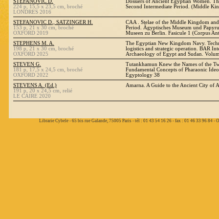
STEFANOVIC D.
Dossiers of Ancient Egyptian Women. T
224 p, 15,5 x 23,5 cm, broché
Second Intermediate Period. (Middle Ki
LONDRES 2016
STEFANOVIC D., SATZINGER H.
CAA . Stelae of the Middle Kingdom and
153 p, 21 x 30 cm, broché
Period. Ägyptisches Museum und Papyru
OXFORD 2019
Museen zu Berlin. Fasicule 1 (Corpus An
STEPHENS M. A.
The Egyptian New Kingdom Navy. Techno
198 p, 21 x 30 cm, broché
logistics and strategic operation. BAR Int
OXFORD 2025
Archaeology of Egypt and Sudan. Volu
STEVEN G.
Tutankhamun Knew the Names of the Two
181 p, 17,5 x 24,5 cm, broché
Fundamental Concepts of Pharaonic Ideo
OXFORD 2022
Egyptology 38
STEVENS A. (Ed.)
Amarna. A Guide to the Ancient City of 
191 p, 20 x 24,5 cm, relié
LE CAIRE 2020
Librarie Cybele - 65 bis rue Galande, 75005 Paris - tél : 01 43 54 16 26 - fax : 01 46 33 96 84