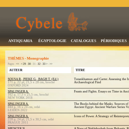
ANTIQUARIA
ÉGYPTOLOGIE
CATALOGUES
PÉRIODIQUES
THÉMES - Monographie
Pages :
<<
-
<
29
-
30
- 31 -
32
-
33
>
-
>>
AUTEUR
TITRE
SOUSA R., PIEKE G., BAGH T. (Ed.)
Tutankhamun and Carter. Assessing the I
171 p, 22 pl, 21,5 x 28 cm, broché
Archaeological Find
OXFORD 2024
SPALINGER A.
Feasts and Fights. Essays on Time in An
162 p, 17,5 x 25,5 cm, broché
NEW YORK 2018
SPALINGER A.
The Books behind the Masks. Sources of
444 p, 16 x 24 cm, relié
Ancient Egypt. Ancient Warfare Series V
LEIDEN 2022
SPALINGER A.
Icons of Power. A Strategy of Reinterpret
228 p, 24 pl, 21,5 x 30,5 cm, relié
PRAGUE 2011
SPENCER N.
A Naos of Nekhthorheb from Bubastis. R