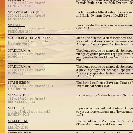
126 p, 21 x 30 cm, broché
Temple Building in the 30th Dynasty. (R
LONDRES 2006
SPERVESLAGE G. (Ed.)
Early Egyptian Miscellanies. Discussions
265 p, 15 x 21 cm, broché
and Early Dynastic Egypt. IBAES 26
LONDRES 2022
SPIESER C.
Les noms du Pharaon comme êtres auto
398 p, 17 x 23,5 cm, relié
OBO 174
FRIBOURG 2000
SQUITIERI A., EITAM D. (Ed.)
Stone Tools in the Ancient Near East and
p, pl, 17,5 x 24,5 cm, broché
rock-cut installations and stone vessels f
OXFORD 2019
Antiquity. Archaeopress Ancient Near Ea
STADLER M. A.
Théologie et culte au temple de Soknopaio
221 p, 14 x 21 cm, broché
village égyptien pendant l'époque romaine
PARIS 2017
pratique des Hautes Études Section des Sc
2015
STADLER M. A.
Théologie et culte au temple de Soknopaio
221 p, 14 x 21 cm, broché
d’un village égyptien pendant l’époque r
PARIS 2017
l’École pratique des Hautes Études Sectio
Mai-juin 2015
STAMMERS M.
The Elite Late Period Egyptian Tombs o
214 p, 21 x 30 cm, broché + CD
International Series 1903
OXFORD 2009
STASSER T.
La mère royale Seshseshet et les débuts d
112 p, 17 x 24 cm, broché
BRUXELLES 2013
STEDER D.
Hyäne oder Hyänenhund. Untersuchunge
148 p, 34 pl, 21 x 30 cm, relié
sowie der Darstellungen und Textzeugen 
RAHDEN 2013
117)
STEELE J. M.
The Circulation of Astronomical Knowled
586 p, relié
(Time, Astronomy, and Calendars)
LEIDEN 2018