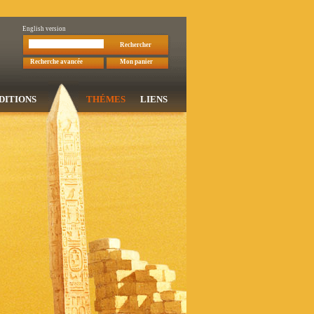
English version
Rechercher
Recherche avancée
Mon panier
DITIONS
THÉMES
LIENS