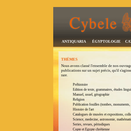
ANTIQUARIA
ÉGYPTOLOGIE
CA
THÉMES
Nous avons classé l'ensemble de nos ouvrage
publications sur un sujet précis, qu'il s'agi
rare.
Préhistoire
Edition de texte, grammaires, études lingui
Manuel, usuel, géographie
Religion
Publication fouilles (tombes, monuments, 
Histoire de l'art
Catalogues de musées et expositions, coll
Science, medecine, astronomie, mathémat
Series, revues, périodiques
Copte et Egypte chrétienne