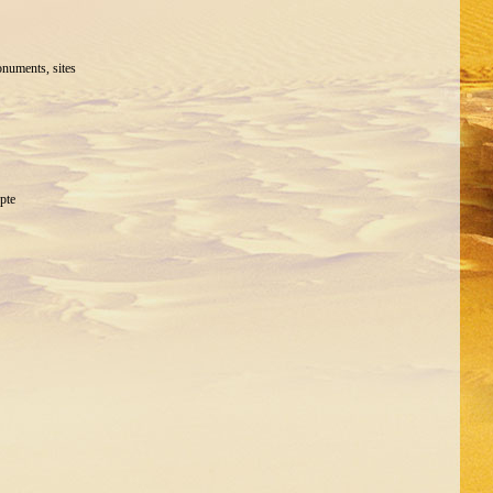
onuments, sites
pte