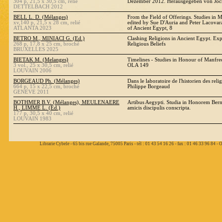
304 p, 21,5 x 30,5 cm, relié
Dezember 2012. Herausgegeben von Joc
DETTELBACH 2012
BELL L. D. (Mélanges)
From the Field of Offerings. Studies in
xv,140 p, 21,5 x 28 cm, relié
edited by Sue D'Auria and Peter Lacovara
ATLANTA 2023
of Ancient Egypt, 8
BETRO M., MINIACI G. (Ed.)
Clashing Religions in Ancient Egypt. Exp
268 p, 17,8 x 25 cm, broché
Religious Beliefs
BRUXELLES 2025
BIETAK M. (Melanges)
Timelines - Studies in Honour of Manfred
3 vol., 25 x 30,5 cm, relié
OLA 149
LOUVAIN 2006
BORGEAUD Ph. (Mélanges)
Dans le laboratoire de l'historien des reli
664 p, 15 x 22,5 cm, broché
Philippe Borgeaud
GENEVE 2011
BOTHMER B.V. (Mélanges), MEULENAERE
Artibus Aegypti. Studia in Honorem Bern
H., LIMME L. (Ed.)
amicis discipulis conscripta.
177 p, 30,5 x 40 cm, relié
LOUVAIN 1983
Librarie Cybele - 65 bis rue Galande, 75005 Paris - tél : 01 43 54 16 26 - fax : 01 46 33 96 84