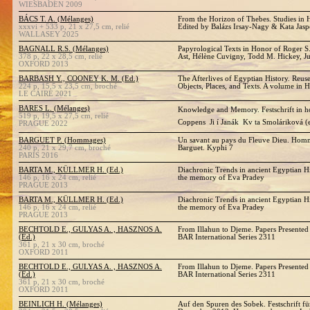
WIESBADEN 2009
BÁCS T. A. (Mélanges)
From the Horizon of Thebes. Studies in 
xxxvi + 533 p, 21 x 27,5 cm, relié
Edited by Balázs Irsay-Nagy & Kata Jasp
WALLASEY 2025
BAGNALL R.S. (Mélanges)
Papyrological Texts in Honor of Roger S
378 p, 22 x 28,5 cm, relié
Ast, Hélène Cuvigny, Todd M. Hickey, J
OXFORD 2013
BARBASH Y., COONEY K. M. (Ed.)
The Afterlives of Egyptian History. Reus
224 p, 15,5 x 23,5 cm, broché
Objects, Places, and Texts. A volume in
LE CAIRE 2021
BARES L. (Mélanges)
Knowledge and Memory. Festschrift in hon
519 p, 19,5 x 27,5 cm, relié
Coppens  Ji í Janák  Kv ta Smoláriková (
PRAGUE 2022
BARGUET P. (Hommages)
Un savant au pays du Fleuve Dieu. Homm
240 p, 21 x 29,7 cm, broché
Barguet. Kyphi 7
PARIS 2016
BARTA M., KÜLLMER H. (Ed.)
Diachronic Trends in ancient Egyptian Hi
146 p, 16 x 24 cm, relié
the memory of Eva Pradey
PRAGUE 2013
BARTA M., KÜLLMER H. (Ed.)
Diachronic Trends in ancient Egyptian Hi
146 p, 16 x 24 cm, relié
the memory of Eva Pradey
PRAGUE 2013
BECHTOLD E., GULYAS A. , HASZNOS A.
From Illahun to Djeme. Papers Presented
(Ed.)
BAR International Series 2311
361 p, 21 x 30 cm, broché
OXFORD 2011
BECHTOLD E., GULYAS A. , HASZNOS A.
From Illahun to Djeme. Papers Presented
(Ed.)
BAR International Series 2311
361 p, 21 x 30 cm, broché
OXFORD 2011
BEINLICH H. (Mélanges)
Auf den Spuren des Sobek. Festschrift fü