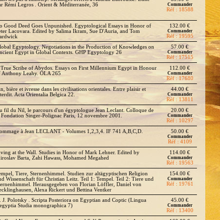
ar Rémi Legros . Orient & Méditerranée, 36
Commander
Réf : 18588
o Good Deed Goes Unpunished. Egyptological Essays in Honor of
132.00 €
eter Lacovara. Edited by Salima Ikram, Sue D'Auria, and Tom
Commander
Réf : 19595
ardwick
lobal Egyptology. Negotiations in the Production of Knowledges on
57.00 €
ncient Egypt in Global Contexts. GHP Egyptology 26
Commander
Réf : 17515
 True Scribe of Abydos. Essays on First Millennium Egypt in Honour
112.00 €
f Anthony Leahy. OLA 265
Commander
Réf : 17680
n, bière et ivresse dans les civilisations orientales. Entre plaisir et
44.00 €
terdit. Acta Orientalia Belgica 22.
Commander
Réf : 13811
u fil du Nil, le parcours d'un égyptologue Jean Leclant. Colloque de
20.00 €
a Fondation Singer-Polignac Paris, 12 novembre 2001.
Commander
Réf : 10297
ommage à Jean LECLANT - Volumes 1,2,3,4. IF 741 A,B,C,D.
50.00 €
Commander
Réf : 4109
iving at the Wall. Studies in Honor of Mark Lehner. Edited by
114.00 €
iroslav Barta, Zahi Hawass, Mohamed Megahed
Commander
Réf : 19563
empel, Tiere, Sternenhimmel. Studien zur altägyptischen Religion
154.00 €
nd Wissenschaft für Christian Leitz. Teil 1: Tempel. Teil 2: Tiere und
Commander
Réf : 19761
ternenhimmel. Herausgegeben von Florian Löffler, Daniel von
ecklinghausen, Alexa Rickert und Bettina Ventker
. J. Polotsky . Scripta Posteriora on Egyptian and Coptic (Lingua
45.00 €
egyptia Studia monographica 7)
Commander
Réf : 13400