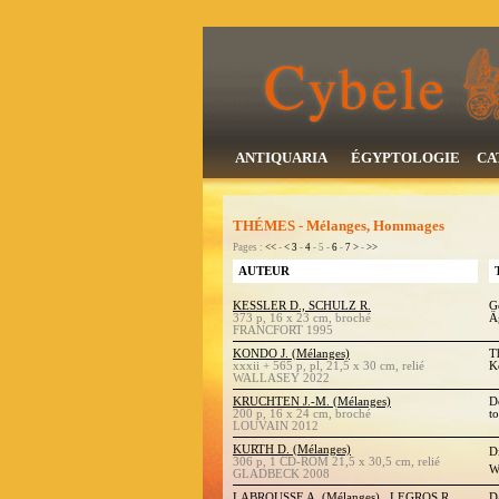
ANTIQUARIA
ÉGYPTOLOGIE
CA
THÉMES - Mélanges, Hommages
Pages :
<<
-
<
3
-
4
- 5 -
6
-
7
>
-
>>
AUTEUR
KESSLER D., SCHULZ R.
G
373 p, 16 x 23 cm, broché
Ä
FRANCFORT 1995
KONDO J. (Mélanges)
T
xxxii + 565 p, pl, 21,5 x 30 cm, relié
K
WALLASEY 2022
KRUCHTEN J.-M. (Mélanges)
D
200 p, 16 x 24 cm, broché
to
LOUVAIN 2012
KURTH D. (Mélanges)
D
306 p, 1 CD-ROM 21,5 x 30,5 cm, relié
W
GLADBECK 2008
LABROUSSE A. (Mélanges) , LEGROS R.
D