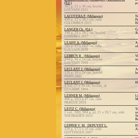
(Ed.)
p
302 p, 21 x 30 cm, broché
LOUVAIN 2021
LACOVERA P. (Mélanges)
N
439 p, 22 x 28,5 cm, relié
P
COLOMBUS 2025
H
LANGER Ch. (Ed.)
G
198 p, 21 x 29,5 cm, broché
A
LONDRES 2017
LEAHY A. (Mélanges)
A
503 p, 17 x 24,5 cm, relié
o
LOUVAIN 2018
LEBRUN R . (Mélanges)
Vi
244 p, 16 x 24 cm, broché
in
LOUVAIN 2009
LECLANT J. (Mélanges)
A
120 p, 16 x 24 cm, broché
l
PARIS 2001
LECLANT J. (Mélanges)
H
4 Vol, 27 x 20 cm, broché, ill
LE CAIRE 1994
LEHNER M. (Mélanges)
L
496 p, 20,5 x 27 cm, relié
M
PRAGUE 2024
LEITZ C. (Mélanges)
T
2 vol., XIII, 904 p, pl, 21 x 29,7 cm, relié
u
WIESBADEN 2025
S
R
LEPPER V. M., DEPUYDT L.
H
229 p, 17,5 x 25 cm, relié
A
GOTTINGEN 2007