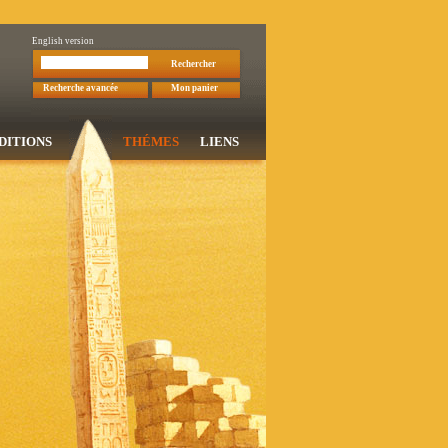
English version
Rechercher
Recherche avancée
Mon panier
DITIONS
THÉMES
LIENS