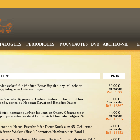
TALOGUES
PÉRIODIQUES
NOUVEAUTÉS
DVD
ARCHÉO-NIL
E
TITRE
PRIX
edenkschrift für Winfried Barta: Htp di n hzy. Münchner
80.00 €
gyptologische Untersuchungen
Commander
Réf : 4622
he Star Who Appears in Thebes. Studies in Honour of Jiro
95.00 €
ondo, edited by Nozomu Kawai and Benedict Davies
Commander
Réf : 18867
écrire, nommer ou rêver les lieux en Orient. Géographie et
44.00 €
ponymie entre réalité et fiction. Acta Orientalia Belgica 24
Commander
Réf : 15555
57.00 €
iener des Horus  Festschrift für Dieter Kurth zum 65. Geburtstag.
Commander
olfgang Waitkus (Hrsg.) Aegyptiaca Hamburgensia Band 1
Réf : 13452
ans les pas d'Imhotep. Mélanges offerts à Audran Labrousse. Edité
89.00 €