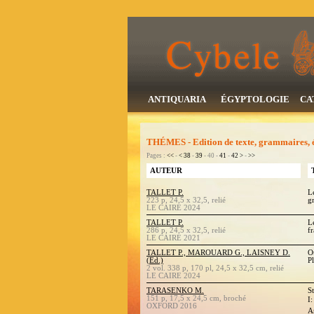
ANTIQUARIA
ÉGYPTOLOGIE
CA
THÉMES - Edition de texte, grammaires, ét
Pages :
<<
-
<
38
-
39
- 40 -
41
-
42
>
-
>>
AUTEUR
TALLET P.
L
223 p, 24,5 x 32,5, relié
g
LE CAIRE 2024
TALLET P.
L
286 p, 24,5 x 32,5, relié
f
LE CAIRE 2021
TALLET P., MAROUARD G., LAISNEY D.
Ou
(Ed.)
P
2 vol. 338 p, 170 pl, 24,5 x 32,5 cm, relié
LE CAIRE 2024
TARASENKO M.
S
151 p, 17,5 x 24,5 cm, broché
I
OXFORD 2016
A