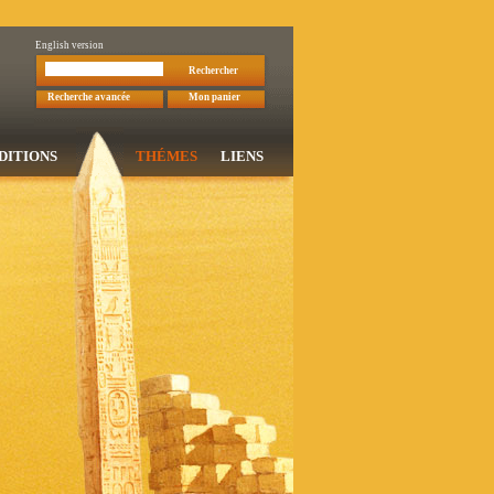
English version
Rechercher
Recherche avancée
Mon panier
DITIONS
THÉMES
LIENS