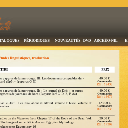
TALOGUES
PÉRIODIQUES
NOUVEAUTÉS
DVD
ARCHÉO-NIL
E
udes linguistiques, traduction
TITRE
PRIX
es papyrus de la mer rouge. III: Les documents comptables du «
40.00 €
rand dépôt » (papyrus G-U)
Commander
Réf : 19432
es papyrus de la mer rouge. II: « Le journal de Dedi » et autres
49.00 €
ragments de journaux de bord (Papyrus Jarf C, D, E, F, Aa)
Commander
Réf : 18679
adi el-Jarf I. Les installations du littoral. Volume I: Texte. Volume II:
123.00 €
lanches
Commander
Réf : 19233
tudies on the Vignettes from Chapter 17 of the Book of the Dead. Vol.
39.00 €
Commander
: The Image of m .w Bdt in Ancient Egyptian Mythology
Réf : 17309
rchaeopress Egyptology 16