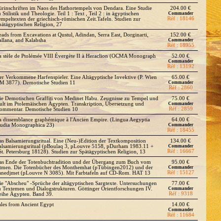
ürinschriften im Naos des Hathortempels von Dendara. Eine Studie
204.00 €
 Stilistik und Theologie. Teil 1 : Text , Teil 2 : in ägyptischen
Commander
Réf : 18146
empeltexten der griechisch-römischen Zeit.Tafeln. Studien zur
pätägyptischen Religion, 27
eads from Excavations at Qustul, Adindan, Serra East, Dorginarti,
152.00 €
allana, and Kalabsha
Commander
Réf : 18955
a stèle de Ptolémée VIII Évergète II à Heraclion (OCMA Monograph
52.00 €
)
Commander
Réf : 13192
er Verkommene Harfenspieler. Eine Altägyptische Invektive (P. Wien
65.00 €
M 3877). Demotische Studien 11
Commander
Réf : 2860
ie Demotischen Graffiti von Medinet Habu. Zeugnisse zu Tempel und
75.00 €
ult im Ptolemäischen Ägypten. Transkription, Übersetzung und
Commander
Réf : 2859
ommentar. Demotische Studien 10
a dissemblance graphémique à l'Ancien Empire. (Lingua Aegyptia
64.00 €
tudia Monographica 23)
Commander
Réf : 18455
as Balsamierungsritual. Eine (Neu-)Edition der Textkomposition
134.00 €
alsamierungsritual (pBoulaq 3, pLouvre 5158, pDurham 1983.11 +
Commander
Réf : 16667
St. Petersburg 18128). Studien zur Spätägyptischen Religion, 13
as Ende der Totenbuchtradition und der Übergang zum Buch vom
95.00 €
tmen. Die Totenbücher des Monthemhat (pTübingen2012) und der
Commander
Réf : 15127
anedjmet (pLouvre N 3085). Mit Farbtafeln auf CD-Rom. HAT 13
ie "Abscheu" -Sprüche der altägyptischen Sargtexte. Untersuchungen
77.00 €
u Textemen und Dialogstrukturen. Göttinger Orientforschungen IV.
Commander
Réf : 9318
eihe Ägypten. Band 39.
ales from Ancient Egypt
14.00 €
Commander
Réf : 11684