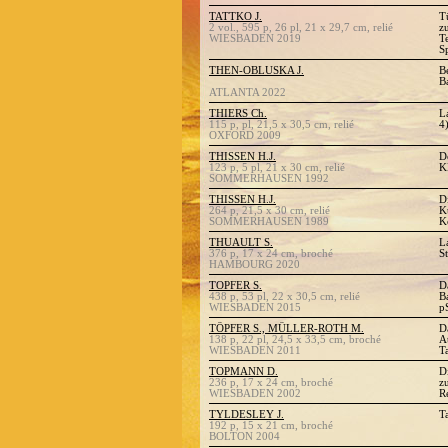
TATTKO J.
T
2 vol., 595 p, 26 pl, 21 x 29,7 cm, relié
zu
WIESBADEN 2019
T
S
THEN-OBLUSKA J.
B
B
ATLANTA 2022
THIERS Ch.
L
115 p, pl, 21,5 x 30,5 cm, relié
4
OXFORD 2009
THISSEN H.J.
D
123 p, 5 pl, 21 x 30 cm, relié
K
SOMMERHAUSEN 1992
THISSEN H.J.
D
264 p, 21,5 x 30 cm, relié
K
SOMMERHAUSEN 1989
K
THUAULT S.
L
376 p, 17 x 24 cm, broché
S
HAMBOURG 2020
TOPFER S.
D
438 p, 53 pl, 22 x 30,5 cm, relié
B
WIESBADEN 2015
p
TÖPFER S., MÜLLER-ROTH M.
D
138 p, 22 pl, 24,5 x 33,5 cm, broché
A
WIESBADEN 2011
T
TOPMANN D.
D
236 p, 17 x 24 cm, broché
z
WIESBADEN 2002
R
TYLDESLEY J.
T
192 p, 15 x 21 cm, broché
BOLTON 2004