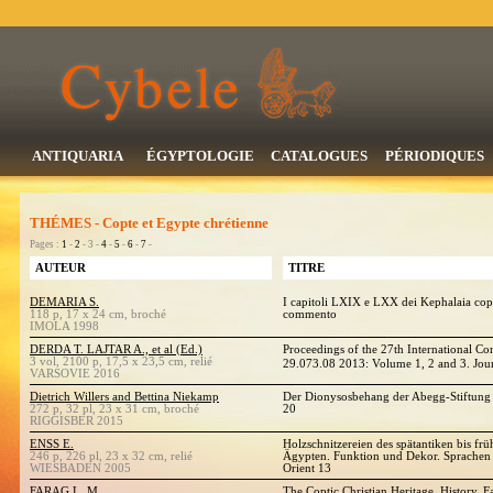
ANTIQUARIA
ÉGYPTOLOGIE
CATALOGUES
PÉRIODIQUES
THÉMES - Copte et Egypte chrétienne
Pages :
1
-
2
- 3 -
4
-
5
-
6
-
7
-
AUTEUR
TITRE
DEMARIA S.
I capitoli LXIX e LXX dei Kephalaia cop
118 p, 17 x 24 cm, broché
commento
IMOLA 1998
DERDA T. LAJTAR A., et al (Ed.)
Proceedings of the 27th International C
3 vol, 2100 p, 17,5 x 23,5 cm, relié
29.073.08 2013: Volume 1, 2 and 3. Jour
VARSOVIE 2016
Dietrich Willers and Bettina Niekamp
Der Dionysosbehang der Abegg-Stiftung 
272 p, 32 pl, 23 x 31 cm, broché
20
RIGGISBER 2015
ENSS E.
Holzschnitzereien des spätantiken bis frü
246 p, 226 pl, 23 x 32 cm, relié
Ägypten. Funktion und Dekor. Sprachen u
WIESBADEN 2005
Orient 13
FARAG L. M.
The Coptic Christian Heritage. History, F