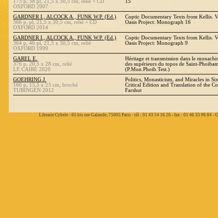
173 p, 38 pl, 21,5 x 30,5 cm, relié + CD
15
OXFORD 2007
GARDNER I., ALCOCK A., FUNK W.P. (Ed.)
Coptic Documentary Texts from Kellis. V
366 p, pl, 21,5 x 30,5 cm, relié + CD
Oasis Project: Monograph 16
OXFORD 2014
GARDNER I., ALCOCK A., FUNK W.P. (Ed.)
Coptic Documentary Texts from Kellis. V
364 p, 46 pl, 21,5 x 30,5 cm, relié
Oasis Project: Monograph 9
OXFORD 1999
GAREL E.
Héritage et transmission dans le monachi
376 p, 20,5 x 28 cm, relié
des supérieurs du topos de Saint-Phoib
LE CAIRE 2020
(P.Mon.Phoib.Test.)
GOEHRING J.
Politics, Monasticism, and Miracles in S
160 p, 15,5 x 23 cm, broché
Critical Edition and Translation of the 
TUBINGEN 2012
Farshut
Librarie Cybele - 65 bis rue Galande, 75005 Paris - tél : 01 43 54 16 26 - fax : 01 46 33 96 84