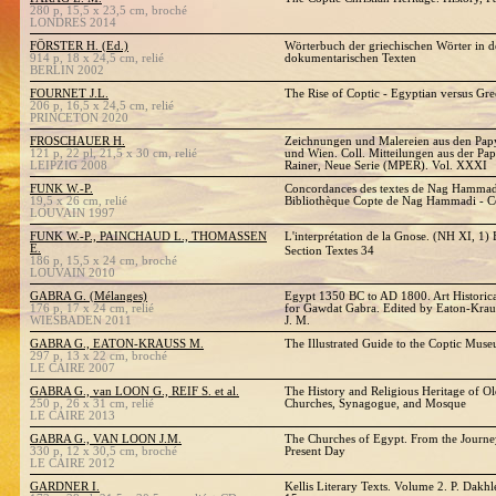
280 p, 15,5 x 23,5 cm, broché
LONDRES 2014
FÖRSTER H. (Ed.)
Wörterbuch der griechischen Wörter in d
914 p, 18 x 24,5 cm, relié
dokumentarischen Texten
BERLIN 2002
FOURNET J.L.
The Rise of Coptic - Egyptian versus Gre
206 p, 16,5 x 24,5 cm, relié
PRINCETON 2020
FROSCHAUER H.
Zeichnungen und Malereien aus den Pap
121 p, 22 pl, 21,5 x 30 cm, relié
und Wien. Coll. Mitteilungen aus der P
LEIPZIG 2008
Rainer, Neue Serie (MPER). Vol. XXXI
FUNK W.-P.
Concordances des textes de Nag Hammadi.
19,5 x 26 cm, relié
Bibliothèque Copte de Nag Hammadi - C
LOUVAIN 1997
FUNK W.-P., PAINCHAUD L., THOMASSEN
L'interprétation de la Gnose. (NH XI, 1
E.
Section Textes 34
186 p, 15,5 x 24 cm, broché
LOUVAIN 2010
GABRA G. (Mélanges)
Egypt 1350 BC to AD 1800. Art Historica
176 p, 17 x 24 cm, relié
for Gawdat Gabra. Edited by Eaton-Krau
WIESBADEN 2011
J. M.
GABRA G., EATON-KRAUSS M.
The Illustrated Guide to the Coptic Mus
297 p, 13 x 22 cm, broché
LE CAIRE 2007
GABRA G., van LOON G., REIF S. et al.
The History and Religious Heritage of Old
250 p, 26 x 31 cm, relié
Churches, Synagogue, and Mosque
LE CAIRE 2013
GABRA G., VAN LOON J.M.
The Churches of Egypt. From the Journey
330 p, 12 x 30,5 cm, broché
Present Day
LE CAIRE 2012
GARDNER I.
Kellis Literary Texts. Volume 2. P. Dakh