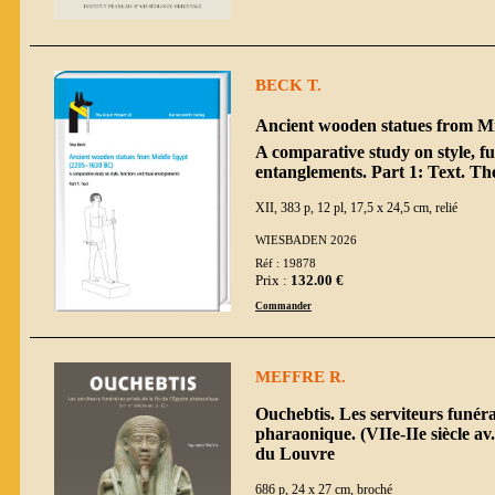
BECK T.
Ancient wooden statues from Mi
A comparative study on style, fu
entanglements. Part 1: Text. Th
XII, 383 p, 12 pl, 17,5 x 24,5 cm, relié
WIESBADEN 2026
Réf : 19878
Prix :
132.00 €
Commander
MEFFRE R.
Ouchebtis. Les serviteurs funérai
pharaonique. (VIIe-IIe siècle av
du Louvre
686 p, 24 x 27 cm, broché