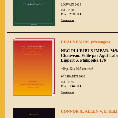
LOUVAIN 2025
Réf : 19709
Prix :
219.00 €
Commander
CHAUVEAU M. (Mélanges)
NEC PLURIBUS IMPAR. Mélang
Chauveau. Edité par Agut-Labor
Lippert S. Philippika 176
460 p, 22 x 30,5 cm, relié
WIESBADEN 2026
Réf : 19756
Prix :
134.00 €
Commander
CONNOR S., ALLEN V. E. (Ed.)