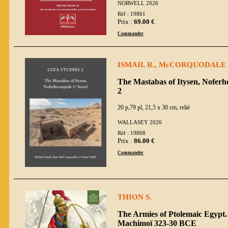
NORWELL 2026
Réf : 19861
Prix :
69.00 €
Commander
ISMAIL R., McCORQUODALE K
The Mastabas of Itysen, Noferh
2
20 p,79 pl, 21,5 x 30 cm, relié
WALLASEY 2026
Réf : 19868
Prix :
86.00 €
Commander
THION S.
The Armies of Ptolemaic Egypt.
Machimoï 323-30 BCE