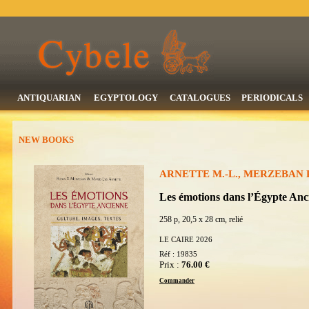
ANTIQUARIAN
EGYPTOLOGY
CATALOGUES
PERIODICALS
NEW BOOKS
ARNETTE M.-L., MERZEBAN R.
Les émotions dans l’Égypte Anci
258 p, 20,5 x 28 cm, relié
LE CAIRE 2026
Réf : 19835
Prix :
76.00 €
Commander