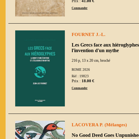
Prix :
41.00 €
Commander
FOURNET J.-L.
Les Grecs face aux hiéroglyphes 
l'invention d'un mythe
216 p, 13 x 20 cm, broché
ROME 2026
Réf : 19823
Prix :
18.00 €
Commander
LACOVERA P. (Mélanges)
No Good Deed Goes Unpunished.