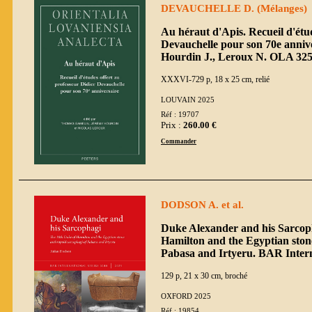
DEVAUCHELLE D. (Mélanges)
Au héraut d'Apis. Recueil d'étud
Devauchelle pour son 70e annive
Hourdin J., Leroux N. OLA 32
XXXVI-729 p, 18 x 25 cm, relié
LOUVAIN 2025
Réf : 19707
Prix :
260.00 €
Commander
DODSON A. et al.
Duke Alexander and his Sarcop
Hamilton and the Egyptian ston
Pabasa and Irtyeru. BAR Intern
129 p, 21 x 30 cm, broché
OXFORD 2025
Réf : 19854