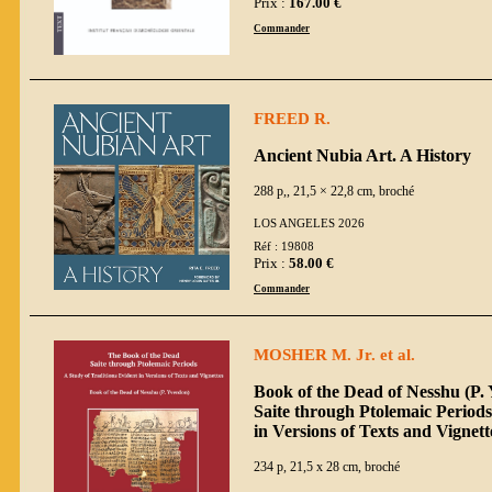
Prix :
167.00 €
Commander
FREED R.
Ancient Nubia Art. A History
288 p,, 21,5 × 22,8 cm, broché
LOS ANGELES 2026
Réf : 19808
Prix :
58.00 €
Commander
MOSHER M. Jr. et al.
Book of the Dead of Nesshu (P.
Saite through Ptolemaic Periods
in Versions of Texts and Vignett
234 p, 21,5 x 28 cm, broché