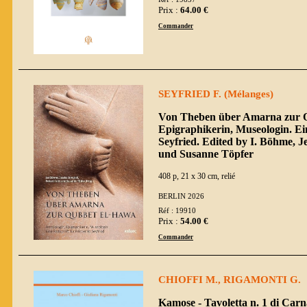
Prix :
64.00 €
Commander
SEYFRIED F. (Mélanges)
Von Theben über Amarna zur Q
Epigraphikerin, Museologin. Ein
Seyfried. Edited by I. Böhme, J
und Susanne Töpfer
408 p, 21 x 30 cm, relié
BERLIN 2026
Réf : 19910
Prix :
54.00 €
Commander
CHIOFFI M., RIGAMONTI G.
Kamose - Tavoletta n. 1 di Carn