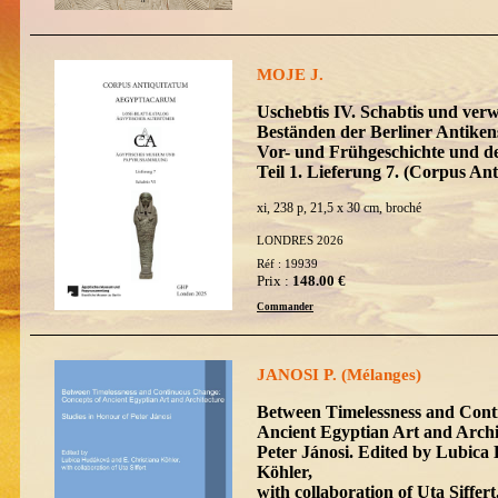
MOJE J.
Uschebtis IV. Schabtis und ver
Beständen der Berliner Antike
Vor- und Frühgeschichte und d
Teil 1. Lieferung 7. (Corpus 
xi, 238 p, 21,5 x 30 cm, broché
LONDRES 2026
Réf : 19939
Prix :
148.00 €
Commander
JANOSI P. (Mélanges)
Between Timelessness and Cont
Ancient Egyptian Art and Archit
Peter Jánosi. Edited by Lubica
Köhler,
with collaboration of Uta Siffe