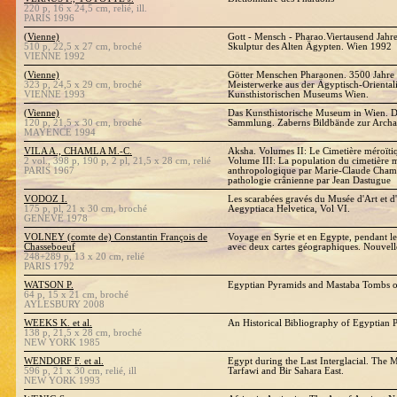
220 p, 16 x 24,5 cm, relié, ill.
PARIS 1996
(Vienne)
Gott - Mensch - Pharao.Viertausend Jahr
510 p, 22,5 x 27 cm, broché
Skulptur des Alten Ägypten. Wien 1992
VIENNE 1992
(Vienne)
Götter Menschen Pharaonen. 3500 Jahre 
323 p, 24,5 x 29 cm, broché
Meisterwerke aus der Ägyptisch-Orienta
VIENNE 1993
Kunsthistorischen Museums Wien.
(Vienne)
Das Kunsthistorische Museum in Wien. D
120 p, 21,5 x 30 cm, broché
Sammlung. Zaberns Bildbände zur Archa
MAYENCE 1994
VILA A., CHAMLA M.-C.
Aksha. Volumes II: Le Cimetière méroïtiq
2 vol., 398 p, 190 p, 2 pl, 21,5 x 28 cm, relié
Volume III: La population du cimetière m
PARIS 1967
anthropologique par Marie-Claude Chamla
pathologie crânienne par Jean Dastugue
VODOZ I.
Les scarabées gravés du Musée d'Art et d
175 p, pl, 21 x 30 cm, broché
Aegyptiaca Helvetica, Vol VI.
GENEVE 1978
VOLNEY (comte de) Constantin François de
Voyage en Syrie et en Egypte, pendant l
Chasseboeuf
avec deux cartes géographiques. Nouvell
248+289 p, 13 x 20 cm, relié
PARIS 1792
WATSON P.
Egyptian Pyramids and Mastaba Tombs o
64 p, 15 x 21 cm, broché
AYLESBURY 2008
WEEKS K. et al.
An Historical Bibliography of Egyptian P
138 p, 21,5 x 28 cm, broché
NEW YORK 1985
WENDORF F. et al.
Egypt during the Last Interglacial. The M
596 p, 21 x 30 cm, relié, ill
Tarfawi and Bir Sahara East.
NEW YORK 1993