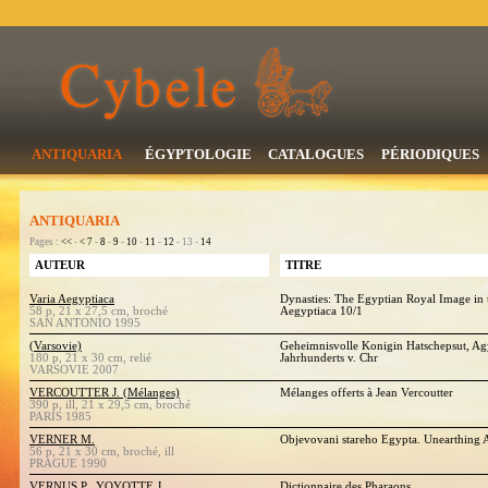
ANTIQUARIA
ÉGYPTOLOGIE
CATALOGUES
PÉRIODIQUES
ANTIQUARIA
Pages :
<<
-
<
7
-
8
-
9
-
10
-
11
-
12
- 13 -
14
AUTEUR
TITRE
Varia Aegyptiaca
Dynasties: The Egyptian Royal Image i
58 p, 21 x 27,5 cm, broché
Aegyptiaca 10/1
SAN ANTONIO 1995
(Varsovie)
Geheimnisvolle Konigin Hatschepsut, Ag
180 p, 21 x 30 cm, relié
Jahrhunderts v. Chr
VARSOVIE 2007
VERCOUTTER J. (Mélanges)
Mélanges offerts à Jean Vercoutter
390 p, ill, 21 x 29,5 cm, broché
PARIS 1985
VERNER M.
Objevovani stareho Egypta. Unearthing 
56 p, 21 x 30 cm, broché, ill
PRAGUE 1990
VERNUS P., YOYOTTE J.
Dictionnaire des Pharaons