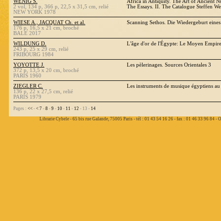
WENIG S.
Africa in Antiquity. The Art of Ancient Nu
2 vol, 134 p, 366 p, 22,5 x 31,5 cm, relié
The Essays. II. The Catalogue Steffen We
NEW YORK 1978
WIESE A., JACQUAT Ch. et al.
Scanning Sethos. Die Wiedergeburt eine
176 p, 16,5 x 21 cm, broché
BALE 2017
WILDUNG D.
L'âge d'or de l'Égypte: Le Moyen Empir
243 p, 25 x 29 cm, relié
FRIBOURG 1984
YOYOTTE J.
Les pèlerinages. Sources Orientales 3
372 p, 13,5 x 20 cm, broché
PARIS 1960
ZIEGLER C.
Les instruments de musique égyptiens a
136 p, 22 x 27,5 cm, relié
PARIS 1979
Pages :
<<
-
<
7
-
8
-
9
-
10
-
11
-
12
- 13 -
14
Librarie Cybele - 65 bis rue Galande, 75005 Paris - tél : 01 43 54 16 26 - fax : 01 46 33 96 84