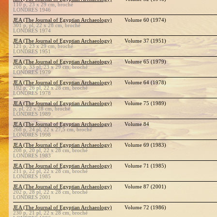
110 p, 23 x 29 cm, broché
LONDRES 1946
JEA (The Journal of Egyptian Archaeology)
Volume 60 (1974)
301 p, pl, 22 x 28 cm, broché
LONDRES 1974
JEA (The Journal of Egyptian Archaeology)
Volume 37 (1951)
121 p, 23 x 29 cm, broché
LONDRES 1951
JEA (The Journal of Egyptian Archaeology)
Volume 65 (1979)
208 p, 33 pl, 23 x 29 cm, broché
LONDRES 1979
JEA (The Journal of Egyptian Archaeology)
Volume 64 (1978)
192 p, 26 pl, 22 x 28 cm, broché
LONDRES 1978
JEA (The Journal of Egyptian Archaeology)
Volume 75 (1989)
p, pl, 22 x 28 cm, broché
LONDRES 1989
JEA (The Journal of Egyptian Archaeology)
Volume 84
268 p, 24 pl, 22 x 27,5 cm, broché
LONDRES 1998
JEA (The Journal of Egyptian Archaeology)
Volume 69 (1983)
208 p, 20 pl, 22 x 28 cm, broché
LONDRES 1983
JEA (The Journal of Egyptian Archaeology)
Volume 71 (1985)
211 p, 22 pl, 22 x 28 cm, broché
LONDRES 1985
JEA (The Journal of Egyptian Archaeology)
Volume 87 (2001)
202 p, 28 pl, 22 x 28 cm, broché
LONDRES 2001
JEA (The Journal of Egyptian Archaeology)
Volume 72 (1986)
230 p, 21 pl, 22 x 28 cm, broché