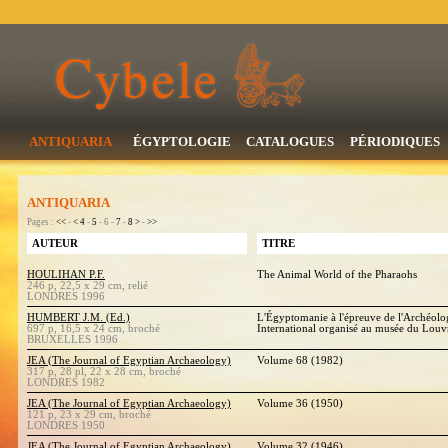
ANTIQUARIA
ÉGYPTOLOGIE
CATALOGUES
PÉRIODIQUES
ANTIQUARIA
Pages :
<<
-
<
4
-
5
- 6 -
7
-
8
>
-
>>
AUTEUR
TITRE
HOULIHAN P.F.
The Animal World of the Pharaohs
246 p, 22,5 x 29 cm, relié
LONDRES 1996
HUMBERT J.M. (Ed.)
L'Égyptomanie à l'épreuve de l'Archéolo
697 p, 16,5 x 24 cm, broché
International organisé au musée du Louvr
BRUXELLES 1996
JEA (The Journal of Egyptian Archaeology)
Volume 68 (1982)
317 p, 28 pl, 22 x 28 cm, broché
LONDRES 1982
JEA (The Journal of Egyptian Archaeology)
Volume 36 (1950)
121 p, 23 x 29 cm, broché
LONDRES 1950
JEA (The Journal of Egyptian Archaeology)
Volume 32 (1946)