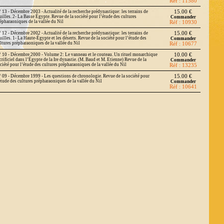
Réf : 11580
 13 - Décembre 2003 - Actualité de la recherche prédynastique: les terrains de
15.00 €
uilles. 2- La Basse Égypte. Revue de la société pour l’étude des cultures
Commander
épharaoniques de la vallée du Nil
Réf : 10930
 12 - Décembre 2002 - Actualité de la recherche prédynastique: les terrains de
15.00 €
uilles. 1- La Haute-Égypte et les déserts. Revue de la société pour l’étude des
Commander
ltures prépharaoniques de la vallée du Nil
Réf : 10677
 10 - Décembre 2000 - Volume 2: Le vanneau et le couteau. Un rituel monarchique
10.00 €
crificiel dans l’Égypte de la Ire dynastie. (M. Baud et M. Etienne) Revue de la
Commander
ciété pour l’étude des cultures prépharaoniques de la vallée du Nil
Réf : 13235
 09 - Décembre 1999 - Les questions de chronologie. Revue de la société pour
15.00 €
étude des cultures prépharaoniques de la vallée du Nil
Commander
Réf : 10641