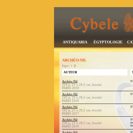
ANTIQUARIA
ÉGYPTOLOGIE
CA
ARCHÉO-NIL
Pages : 1 -
2
-
AUTEUR
Archéo-Nil
N°
224 p, 21 x 29,5 cm, broché
PARIS 2019
Archéo-Nil
N°
142 p, 21 x 29,5 cm, broché
PARIS 2018
Archéo-Nil
N°
102 p, 21 x 29,5 cm, broché
PARIS 2017
Archéo-Nil
N°
en
230 p, 21 x 29,5 cm, broché
th
PARIS 2016
Archéo-Nil
N°