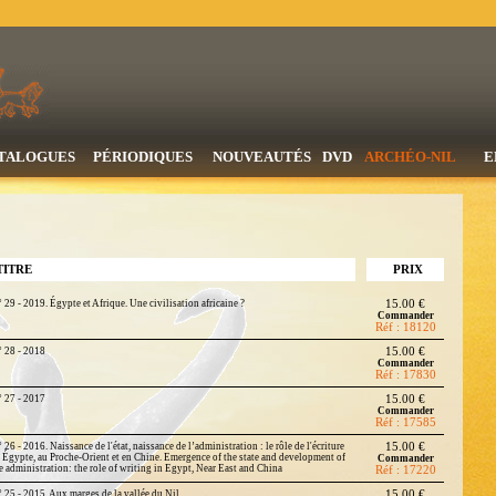
TALOGUES
PÉRIODIQUES
NOUVEAUTÉS
DVD
ARCHÉO-NIL
E
TITRE
PRIX
 29 - 2019. Égypte et Afrique. Une civilisation africaine ?
15.00 €
Commander
Réf : 18120
 28 - 2018
15.00 €
Commander
Réf : 17830
 27 - 2017
15.00 €
Commander
Réf : 17585
 26 - 2016. Naissance de l'état, naissance de l’administration : le rôle de l'écriture
15.00 €
 Égypte, au Proche-Orient et en Chine. Emergence of the state and development of
Commander
e administration: the role of writing in Egypt, Near East and China
Réf : 17220
 25 - 2015. Aux marges de la vallée du Nil
15.00 €