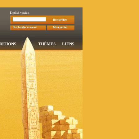
English version
Rechercher
Recherche avancée
Mon panier
DITIONS
THÉMES
LIENS