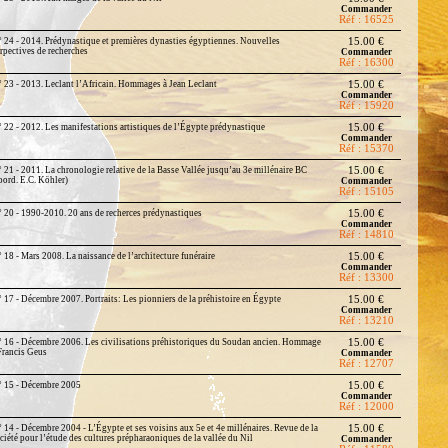
Commander
Réf : 16525
 24 - 2014. Prédynastique et premières dynasties égyptiennes. Nouvelles
15.00 €
rpectives de recherches
Commander
Réf : 16300
 23 - 2013. Leclant l’Africain. Hommages à Jean Leclant
15.00 €
Commander
Réf : 15920
 22 - 2012. Les manifestations artistiques de l’Égypte prédynastique
15.00 €
Commander
Réf : 15370
 21 - 2011. La chronologie relative de la Basse Vallée jusqu’au 3e millénaire BC
15.00 €
oord. E.C. Köhler)
Commander
Réf : 15105
 20 - 1990-2010. 20 ans de recherces prédynastiques
15.00 €
Commander
Réf : 14810
 18 - Mars 2008. La naissance de l’architecture funéraire
15.00 €
Commander
Réf : 13300
 17 - Décembre 2007. Portraits: Les pionniers de la préhistoire en Égypte
15.00 €
Commander
Réf : 13210
 16 - Décembre 2006. Les civilisations préhistoriques du Soudan ancien. Hommage
15.00 €
Francis Geus
Commander
Réf : 12707
 15 - Décembre 2005
15.00 €
Commander
Réf : 12000
 14 - Décembre 2004 - L’Égypte et ses voisins aux 5e et 4e millénaires. Revue de la
15.00 €
ciété pour l’étude des cultures prépharaoniques de la vallée du Nil
Commander