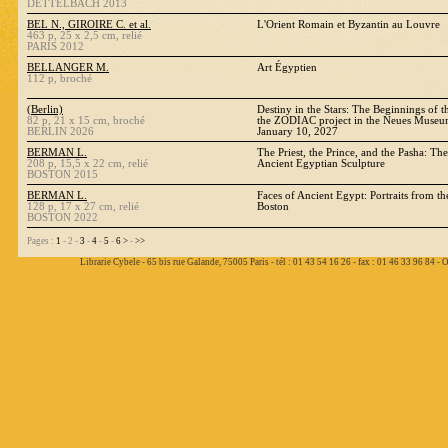
DETTELBACH 2013
BEL N., GIROIRE C. et al.
L'Orient Romain et Byzantin au Louvre
463 p, 25 x 2,5 cm, relié
PARIS 2012
BELLANGER M.
Art Égyptien
112 p, broché
(Berlin)
Destiny in the Stars: The Beginnings of 
82 p, 21 x 15 cm, broché
the ZODIAC project in the Neues Museum
BERLIN 2026
January 10, 2027
BERMAN L.
The Priest, the Prince, and the Pasha: The
208 p, 15,5 x 22 cm, relié
Ancient Egyptian Sculpture
BOSTON 2015
BERMAN L.
Faces of Ancient Egypt: Portraits from t
128 p, 17 x 27 cm, relié
Boston
BOSTON 2022
Pages :
1
- 2 -
3
-
4
-
5
-
6
>
-
>>
Librarie Cybele - 65 bis rue Galande, 75005 Paris - tél : 01 43 54 16 26 - fax : 01 46 33 96 84