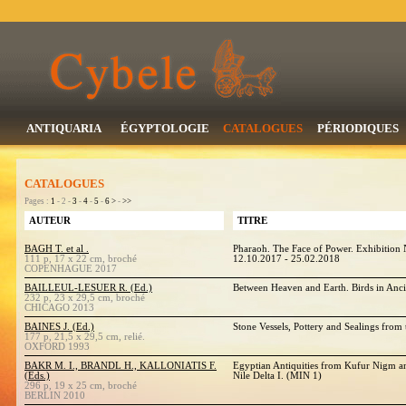
ANTIQUARIA
ÉGYPTOLOGIE
CATALOGUES
PÉRIODIQUES
CATALOGUES
Pages :
1
- 2 -
3
-
4
-
5
-
6
>
-
>>
AUTEUR
TITRE
BAGH T. et al .
Pharaoh. The Face of Power. Exhibition 
111 p, 17 x 22 cm, broché
12.10.2017 - 25.02.2018
COPENHAGUE 2017
BAILLEUL-LESUER R. (Ed.)
Between Heaven and Earth. Birds in Anc
232 p, 23 x 29,5 cm, broché
CHICAGO 2013
BAINES J. (Ed.)
Stone Vessels, Pottery and Sealings fro
177 p, 21,5 x 29,5 cm, relié.
OXFORD 1993
BAKR M. I., BRANDL H., KALLONIATIS F.
Egyptian Antiquities from Kufur Nigm a
(Eds.)
Nile Delta I. (MIN 1)
296 p, 19 x 25 cm, broché
BERLIN 2010