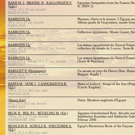
BAKR M. I., BRANDL H., KALLONIATIS F.
Egyptian Antiquities from the Eastern De
(Eds.)
II. (MIN 2)
376 p, 19 x 25 cm, broché
BERLIN 2014
BARBOTIN Ch.
Pharaon, Osiris et la momie. L'Égypte an
48 p, 22 x 27 cm, broché
Album-guide de l'exposition, musée Gra
PARIS 2020
BARBOTIN Ch.
Collection égyptienne. Musée Granet, A
264 p, 21 x 30 cm, broché
PARIS 2020
BARBOTIN Ch.
Les statues égyptiennes du Nouvel Empire
2 vol., 407 p, 631 p, 21 x 27 cm, broché
collection du musée du Louvre. Texte & 
PARIS 2024
BARBOTIN Ch.
Les statues égyptiennes du Nouvel Empire
2 vol, 216 p, 368 pl, 21 x 27 cm, broché
(Texte & Planches)
PARIS 2007
BARGUET P. (Hommages)
Un savant au pays du Fleuve Dieu. Homm
240 p, 21 x 29,7 cm, broché
Barguet. Kyphi 7
PARIS 2016
BARTA M., JANK J., LANDGRAFOVA R.
Slune ní králové / Kings of the Sun (Pra
(Ed.)
[Czech /English]
284 p, 21,5 x 28,5 cm, relié
PRAGUE 2020
(Beaux Arts)
Osiris. Mystères engloutis d'Egypte
66 p, 22 x 28,5 cm, broché
PARIS 2015
BECK H., BOL P.C., BÜCKLING M. (Ed.)
Ägypten Griechenland Rom. Abwehr und
760 p, 20 x 27,5 cm, broché
Städelsches Kunstitut und Städtische Gal
FRANKFURT 2005
Februar 2006
BEINLICH H., SCHULZ R., WIECZOREK A.
Egypt's Mysterious Book of the Faiyum
(Ed.)
125 p, 21,5 x 28,5 cm, relié