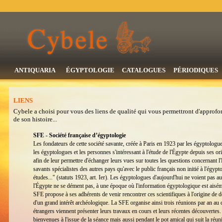
ANTIQUARIA
ÉGYPTOLOGIE
CATALOGUES
PÉRIODIQUES
LIENS
Cybele a choisi pour vous des liens de qualité qui vous permettront d'approfo
de son histoire...
SFE - Société française d’égyptologie
Les fondateurs de cette société savante, créée à Paris en 1923 par les égyptolog
les égyptologues et les personnes s'intéressant à l'étude de l'Égypte depuis ses or
afin de leur permettre d'échanger leurs vues sur toutes les questions concernant l'
savants spécialistes des autres pays qu'avec le public français non initié à l'égypto
études..." (statuts 1923, art. Ier). Les égyptologues d'aujourd'hui ne voient pas au
l'Égypte ne se dément pas, à une époque où l'information égyptologique est aisém
SFE propose à ses adhérents de venir rencontrer ces scientifiques à l'origine de 
d'un grand intérêt archéologique. La SFE organise ainsi trois réunions par an au 
étrangers viennent présenter leurs travaux en cours et leurs récentes découvertes. 
bienvenues à l'issue de la séance mais aussi pendant le pot amical qui suit la réu