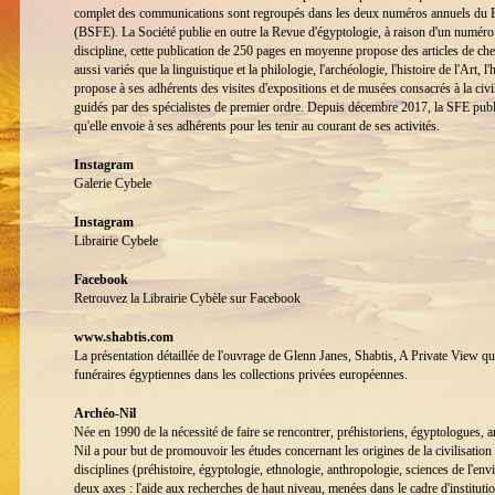
complet des communications sont regroupés dans les deux numéros annuels du Bul
(BSFE). La Société publie en outre la Revue d'égyptologie, à raison d'un numéro
discipline, cette publication de 250 pages en moyenne propose des articles de c
aussi variés que la linguistique et la philologie, l'archéologie, l'histoire de l'Art, l
propose à ses adhérents des visites d'expositions et de musées consacrés à la civ
guidés par des spécialistes de premier ordre. Depuis décembre 2017, la SFE publie
qu'elle envoie à ses adhérents pour les tenir au courant de ses activités.
Instagram
Galerie Cybele
Instagram
Librairie Cybele
Facebook
Retrouvez la Librairie Cybèle sur Facebook
www.shabtis.com
La présentation détaillée de l'ouvrage de Glenn Janes, Shabtis, A Private View qui
funéraires égyptiennes dans les collections privées européennes.
Archéo-Nil
Née en 1990 de la nécessité de faire se rencontrer, préhistoriens, égyptologues, 
Nil a pour but de promouvoir les études concernant les origines de la civilisation
disciplines (préhistoire, égyptologie, ethnologie, anthropologie, sciences de l'env
deux axes : l'aide aux recherches de haut niveau, menées dans le cadre d'institu