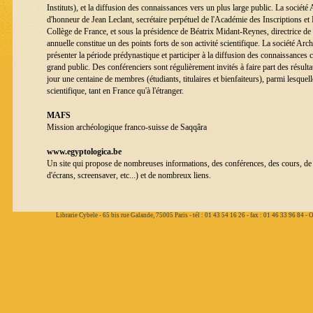
Instituts), et la diffusion des connaissances vers un plus large public. La société
d'honneur de Jean Leclant, secrétaire perpétuel de l'Académie des Inscriptions et 
Collège de France, et sous la présidence de Béatrix Midant-Reynes, directrice 
annuelle constitue un des points forts de son activité scientifique. La société Ar
présenter la période prédynastique et participer à la diffusion des connaissances 
grand public. Des conférenciers sont régulièrement invités à faire part des résult
jour une centaine de membres (étudiants, titulaires et bienfaiteurs), parmi lesq
scientifique, tant en France qu'à l'étranger.
MAFS
Mission archéologique franco-suisse de Saqqâra
www.egyptologica.be
Un site qui propose de nombreuses informations, des conférences, des cours, de 
d'écrans, screensaver, etc...) et de nombreux liens.
Librarie Cybele - 65 bis rue Galande, 75005 Paris - tél : 01 43 54 16 26 - fax : 01 46 33 96 84