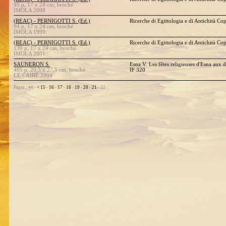
95 p, 17 x 24 cm, broché
IMOLA 2008
(REAC) - PERNIGOTTI S. (Ed.)
Ricerche di Egittologia e di Antichità Co
94 p, 17 x 24 cm, broché
IMOLA 1999
(REAC) - PERNIGOTTI S. (Ed.)
Ricerche di Egittologia e di Antichità Co
139 p, 17 x 24 cm, broché
IMOLA 2001
SAUNERON S.
Esna V. Les fêtes religieuses d'Esna aux 
405 p, 20,5 x 27,5 cm, broché
IF 320
LE CAIRE 2004
Pages :
<<
-
<
15
-
16
-
17
-
18
-
19
-
20
-
21
- 22