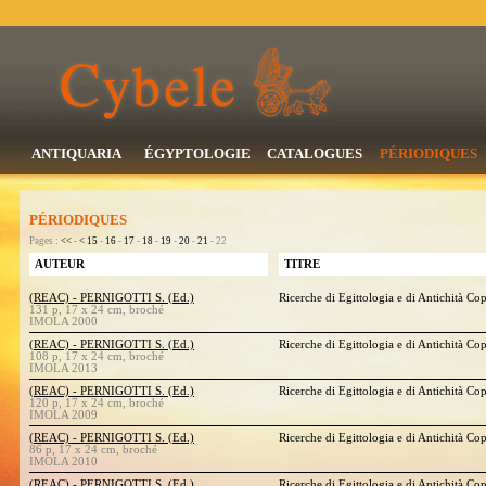
ANTIQUARIA
ÉGYPTOLOGIE
CATALOGUES
PÉRIODIQUES
PÉRIODIQUES
Pages :
<<
-
<
15
-
16
-
17
-
18
-
19
-
20
-
21
- 22
AUTEUR
TITRE
(REAC) - PERNIGOTTI S. (Ed.)
Ricerche di Egittologia e di Antichità Co
131 p, 17 x 24 cm, broché
IMOLA 2000
(REAC) - PERNIGOTTI S. (Ed.)
Ricerche di Egittologia e di Antichità Co
108 p, 17 x 24 cm, broché
IMOLA 2013
(REAC) - PERNIGOTTI S. (Ed.)
Ricerche di Egittologia e di Antichità Co
120 p, 17 x 24 cm, broché
IMOLA 2009
(REAC) - PERNIGOTTI S. (Ed.)
Ricerche di Egittologia e di Antichità Co
86 p, 17 x 24 cm, broché
IMOLA 2010
(REAC) - PERNIGOTTI S. (Ed.)
Ricerche di Egittologia e di Antichità Co