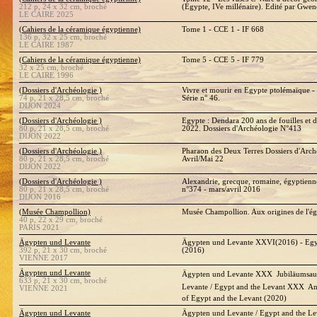
212 p, 24 x 32 cm, broché
(Égypte, IVe millénaire). Edité par Gwe
LE CAIRE 2025
(Cahiers de la céramique égyptienne)
Tome 1 - CCE 1 - IF 668
136 p, 32 x 25 cm, broché
LE CAIRE 1987
(Cahiers de la céramique égyptienne)
Tome 5 - CCE 5 - IF 779
32 x 25 cm, broché
LE CAIRE 1996
(Dossiers d'Archéologie )
Vivre et mourir en Egypte ptolémaïque -
74 p, 21 x 28,5 cm, broché
Série n° 46.
DIJON 2024
(Dossiers d'Archéologie )
Egypte : Dendara 200 ans de fouilles et 
80 p, 21 x 28,5 cm, broché
2022. Dossiers d'Archéologie N°413
DIJON 2022
(Dossiers d'Archéologie )
Pharaon des Deux Terres Dossiers d'Arch
80 p, 21 x 28,5 cm, broché
Avril/Mai 22
DIJON 2022
(Dossiers d'Archéologie )
Alexandrie, grecque, romaine, égyptienn
80 p, 21 x 28,5 cm, broché
n°374 - mars/avril 2016
DIJON 2016
(Musée Champollion)
Musée Champollion. Aux origines de l'ég
40 p, 22 x 29 cm, broché
PARIS 2021
Ägypten und Levante
Ägypten und Levante XXVI(2016) - Egy
392 p, 21 x 30 cm, broché
(2016)
VIENNE 2017
Ägypten und Levante
Ägypten und Levante XXX  Jubiläumsaus
633 p, 21 x 30 cm, broché
Levante / Egypt and the Levant XXX  Ann
VIENNE 2021
of Egypt and the Levant (2020)
Ägypten und Levante
Ägypten und Levante / Egypt and the L