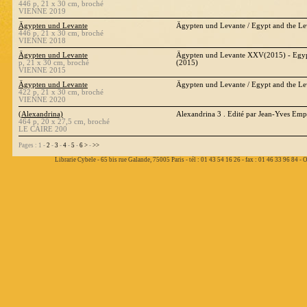
446 p, 21 x 30 cm, broché
VIENNE 2019
Ägypten und Levante
Ägypten und Levante / Egypt and the L
446 p, 21 x 30 cm, broché
VIENNE 2018
Ägypten und Levante
Ägypten und Levante XXV(2015) - Egyp
p, 21 x 30 cm, broché
(2015)
VIENNE 2015
Ägypten und Levante
Ägypten und Levante / Egypt and the L
422 p, 21 x 30 cm, broché
VIENNE 2020
(Alexandrina)
Alexandrina 3 . Edité par Jean-Yves Emp
464 p, 20 x 27,5 cm, broché
LE CAIRE 200
Pages : 1 -
2
-
3
-
4
-
5
-
6
>
-
>>
Librarie Cybele - 65 bis rue Galande, 75005 Paris - tél : 01 43 54 16 26 - fax : 01 46 33 96 84