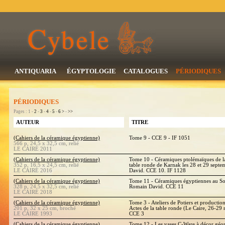
ANTIQUARIA
ÉGYPTOLOGIE
CATALOGUES
PÉRIODIQUES
PÉRIODIQUES
Pages : 1 -
2
-
3
-
4
-
5
-
6
>
-
>>
AUTEUR
TITRE
(Cahiers de la céramique égyptienne)
Tome 9 - CCE 9 - IF 1051
566 p, 24,5 x 32,5 cm, relié
LE CAIRE 2011
(Cahiers de la céramique égyptienne)
Tome 10 - Céramiques ptolémaïques de la 
352 p, 16,5 x 24,5 cm, relié
table ronde de Karnak les 28 et 29 sept
LE CAIRE 2016
David. CCE 10. IF 1128
(Cahiers de la céramique égyptienne)
Tome 11 - Céramiques égyptiennes au So
328 p, 24,5 x 32,5 cm, relié
Romain David. CCE 11
LE CAIRE 2018
(Cahiers de la céramique égyptienne)
Tome 3 - Ateliers de Potiers et producti
201 p, 32 x 25 cm, broché
Actes de la table ronde (Le Caire, 26-2
LE CAIRE 1993
CCE 3
(Cahiers de la céramique égyptienne)
Tome 12 - Les vases C-Ware à décor géo