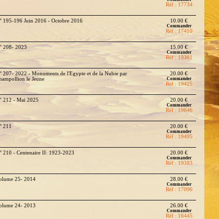
Réf : 17734
° 195-196 Juin 2016 - Octobre 2016
10.00 €
Commander
Réf : 17410
° 208- 2023
15.00 €
Commander
Réf : 19381
° 207- 2022 - Monuments de l'Egypte et de la Nubie par
20.00 €
hampollion le Jeune
Commander
Réf : 19425
° 212 - Mai 2025
20.00 €
Commander
Réf : 19646
° 211
20.00 €
Commander
Réf : 19495
° 210 - Centenaire II: 1923-2023
20.00 €
Commander
Réf : 19383
olume 25- 2014
28.00 €
Commander
Réf : 17096
olume 24- 2013
26.00 €
Commander
Réf : 16445