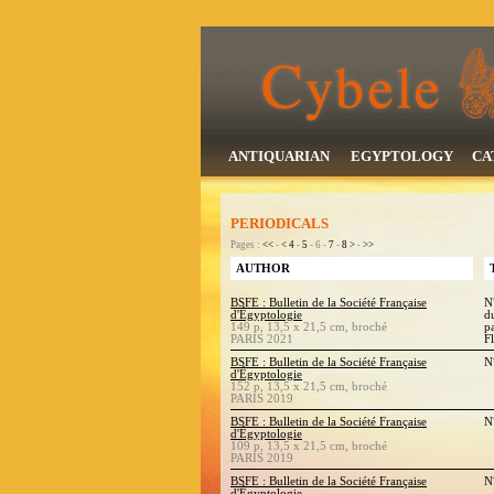
ANTIQUARIAN
EGYPTOLOGY
CA
PERIODICALS
Pages :
<<
-
<
4
-
5
- 6 -
7
-
8
>
-
>>
AUTHOR
BSFE : Bulletin de la Société Française
N
d'Égyptologie
d
149 p, 13,5 x 21,5 cm, broché
pa
PARIS 2021
F
BSFE : Bulletin de la Société Française
N
d'Égyptologie
152 p, 13,5 x 21,5 cm, broché
PARIS 2019
BSFE : Bulletin de la Société Française
N
d'Égyptologie
109 p, 13,5 x 21,5 cm, broché
PARIS 2019
BSFE : Bulletin de la Société Française
N
d'Égyptologie