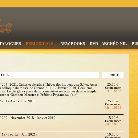
TALOGUES
PERIODICALS
NEW BOOKS
DVD
ARCHÉO-NIL
PU
TITLE
PRICE
° 204- 2021. Cultes et clergés à Thèbes des Libyens aux Saïtes. Actes
25.00 €
u colloque du musée de Grenoble 11-12 Janvier 2019, Deuxième
Commander
Réf : 18638
rtie: Le clergé, sa place dans la société et ses activités dans le temple.
lorence Gombert-Meurice et Frédéric Payraudeau (dir.)
° 201 - Avril - Juin 2019
25.00 €
Commander
Réf : 18184
° 200 - Novembre 2018 - Janvier 2019
15.00 €
Commander
Réf : 18053
° 197 Février - Juin 20217
10.00 €
Commander