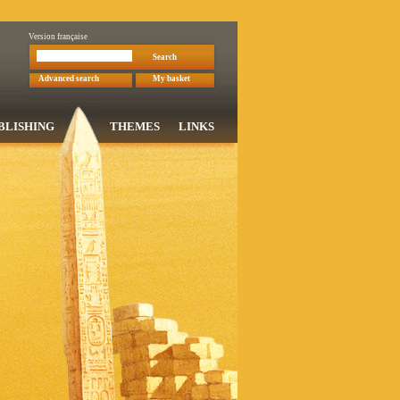
Version française
Search
Advanced search
My basket
BLISHING
THEMES
LINKS