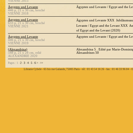
VIENNE 2015
Ägypten und Levante
Ägypten und Levante / Egypt and the L
446 p, 21 x 30 cm, broché
VIENNE 2018
Ägypten und Levante
Ägypten und Levante XXX  Jubiläumsaus
633 p, 21 x 30 cm, broché
Levante / Egypt and the Levant XXX  Ann
VIENNE 2021
of Egypt and the Levant (2020)
Ägypten und Levante
Ägypten und Levante / Egypt and the L
446 p, 21 x 30 cm, broché
VIENNE 2019
(Alexandrina)
Alexandrina 5 . Edité par Marie-Domini
548 p, 21 x 28 cm, relié
Alexandrines 50
ALEXANDRIE 2020
Pages : 1 -
2
-
3
-
4
-
5
-
6
>
-
>>
Librarie Cybele - 65 bis rue Galande, 75005 Paris - tél : 01 43 54 16 26 - fax : 01 46 33 96 84