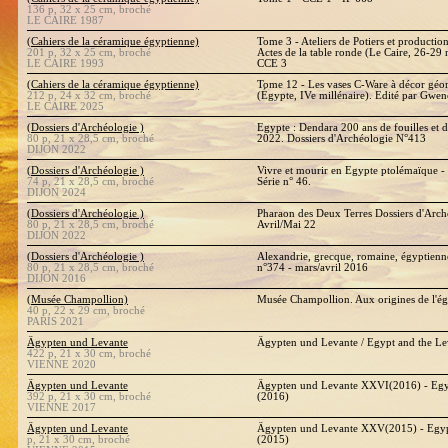
136 p, 32 x 25 cm, broché
LE CAIRE 1987
(Cahiers de la céramique égyptienne)
Tome 3 - Ateliers de Potiers et producti
201 p, 32 x 25 cm, broché
Actes de la table ronde (Le Caire, 26-2
LE CAIRE 1993
CCE 3
(Cahiers de la céramique égyptienne)
Tome 12 - Les vases C-Ware à décor géo
212 p, 24 x 32 cm, broché
(Égypte, IVe millénaire). Edité par Gwe
LE CAIRE 2025
(Dossiers d'Archéologie )
Egypte : Dendara 200 ans de fouilles et 
80 p, 21 x 28,5 cm, broché
2022. Dossiers d'Archéologie N°413
DIJON 2022
(Dossiers d'Archéologie )
Vivre et mourir en Egypte ptolémaïque -
74 p, 21 x 28,5 cm, broché
Série n° 46.
DIJON 2024
(Dossiers d'Archéologie )
Pharaon des Deux Terres Dossiers d'Arch
80 p, 21 x 28,5 cm, broché
Avril/Mai 22
DIJON 2022
(Dossiers d'Archéologie )
Alexandrie, grecque, romaine, égyptienn
80 p, 21 x 28,5 cm, broché
n°374 - mars/avril 2016
DIJON 2016
(Musée Champollion)
Musée Champollion. Aux origines de l'ég
40 p, 22 x 29 cm, broché
PARIS 2021
Ägypten und Levante
Ägypten und Levante / Egypt and the L
422 p, 21 x 30 cm, broché
VIENNE 2020
Ägypten und Levante
Ägypten und Levante XXVI(2016) - Egy
392 p, 21 x 30 cm, broché
(2016)
VIENNE 2017
Ägypten und Levante
Ägypten und Levante XXV(2015) - Egyp
p, 21 x 30 cm, broché
(2015)