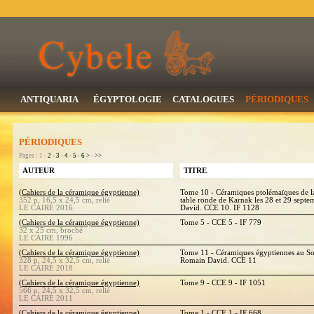
ANTIQUARIA
ÉGYPTOLOGIE
CATALOGUES
PÉRIODIQUES
PÉRIODIQUES
Pages : 1 -
2
-
3
-
4
-
5
-
6
>
-
>>
AUTEUR
TITRE
(Cahiers de la céramique égyptienne)
Tome 10 - Céramiques ptolémaïques de la 
352 p, 16,5 x 24,5 cm, relié
table ronde de Karnak les 28 et 29 sept
LE CAIRE 2016
David. CCE 10. IF 1128
(Cahiers de la céramique égyptienne)
Tome 5 - CCE 5 - IF 779
32 x 25 cm, broché
LE CAIRE 1996
(Cahiers de la céramique égyptienne)
Tome 11 - Céramiques égyptiennes au So
328 p, 24,5 x 32,5 cm, relié
Romain David. CCE 11
LE CAIRE 2018
(Cahiers de la céramique égyptienne)
Tome 9 - CCE 9 - IF 1051
566 p, 24,5 x 32,5 cm, relié
LE CAIRE 2011
(Cahiers de la céramique égyptienne)
Tome 1 - CCE 1 - IF 668