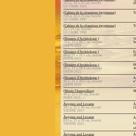
212 p, 24 x 32 cm, broché
(
LE CAIRE 2025
(Cahiers de la céramique égyptienne)
T
136 p, 32 x 25 cm, broché
LE CAIRE 1987
(Cahiers de la céramique égyptienne)
T
32 x 25 cm, broché
LE CAIRE 1996
(Dossiers d'Archéologie )
V
74 p, 21 x 28,5 cm, broché
Sé
DIJON 2024
(Dossiers d'Archéologie )
E
80 p, 21 x 28,5 cm, broché
2
DIJON 2022
(Dossiers d'Archéologie )
P
80 p, 21 x 28,5 cm, broché
A
DIJON 2022
(Dossiers d'Archéologie )
A
80 p, 21 x 28,5 cm, broché
n
DIJON 2016
(Musée Champollion)
M
40 p, 22 x 29 cm, broché
PARIS 2021
Ägypten und Levante
Ä
392 p, 21 x 30 cm, broché
(
VIENNE 2017
Ägypten und Levante
Ä
633 p, 21 x 30 cm, broché
L
VIENNE 2021
o
Ägypten und Levante
Ä