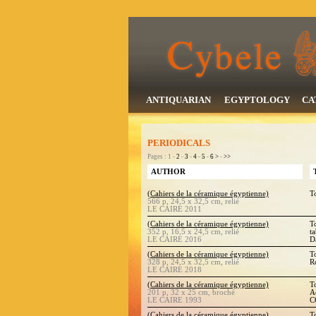
ANTIQUARIAN
EGYPTOLOGY
CA
PERIODICALS
Pages : 1 -
2
-
3
-
4
-
5
-
6
>
-
>>
AUTHOR
(Cahiers de la céramique égyptienne)
T
566 p, 24,5 x 32,5 cm, relié
LE CAIRE 2011
(Cahiers de la céramique égyptienne)
T
352 p, 16,5 x 24,5 cm, relié
t
LE CAIRE 2016
D
(Cahiers de la céramique égyptienne)
T
328 p, 24,5 x 32,5 cm, relié
R
LE CAIRE 2018
(Cahiers de la céramique égyptienne)
T
201 p, 32 x 25 cm, broché
A
LE CAIRE 1993
C
(Cahiers de la céramique égyptienne)
T