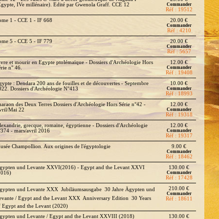
Égypte, IVe millénaire). Edité par Gwenola Graff. CCE 12
Commander
Réf : 19512
ome 1 - CCE 1 - IF 668
20.00 €
Commander
Réf : 4210
ome 5 - CCE 5 - IF 779
20.00 €
Commander
Réf : 5657
ivre et mourir en Egypte ptolémaïque - Dossiers d'Archéologie Hors
12.00 €
rie n° 46.
Commander
Réf : 19408
gypte : Dendara 200 ans de fouilles et de découvertes - Septembre
10.00 €
022. Dossiers d'Archéologie N°413
Commander
Réf : 18993
haraon des Deux Terres Dossiers d'Archéologie Hors Série n°42 -
12.00 €
vril/Mai 22
Commander
Réf : 19318
lexandrie, grecque, romaine, égyptienne - Dossiers d'Archéologie
12.00 €
°374 - mars/avril 2016
Commander
Réf : 19317
usée Champollion. Aux origines de l'égyptologie
9.00 €
Commander
Réf : 18462
gypten und Levante XXVI(2016) - Egypt and the Levant XXVI
130.00 €
2016)
Commander
Réf : 17428
210.00 €
gypten und Levante XXX  Jubiläumsausgabe  30 Jahre Ägypten und
Commander
evante / Egypt and the Levant XXX  Anniversary Edition  30 Years
Réf : 18611
f Egypt and the Levant (2020)
gypten und Levante / Egypt and the Levant XXVIII (2018)
130.00 €