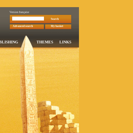
Version française
Search
Advanced search
My basket
BLISHING
THEMES
LINKS