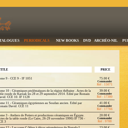
TALOGUES
PERIODICALS
NEW BOOKS
DVD
ARCHÉO-NIL
PU
TITLE
PRICE
ome 9 - CCE 9 - IF 1051
75.00 €
Commander
Réf : 15071
ome 10 - Céramiques ptolémaïques de la région thébaine . Actes de la
39.00 €
able ronde de Karnak les 28 et 29 septembre 2014. Edité par Romain
Commander
Réf : 17380
avid. CCE 10. IF 1128
ome 11 - Céramiques égyptiennes au Soudan ancien. Edité par
41.00 €
omain David. CCE 11
Commander
Réf : 17766
ome 3 - Ateliers de Potiers et productions céramiques en Égypte.
20.00 €
ctes de la table ronde (Le Caire, 26-29 novembre 1990) IF 736 -
Commander
Réf : 9788
CE 3
ome 12 - Les vases C-Ware à décor géométrique de Nagada I
23.00 €