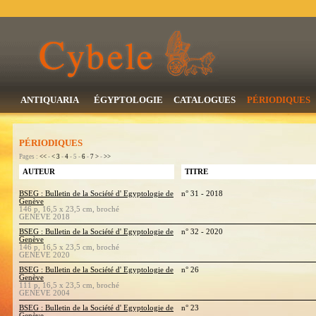
ANTIQUARIA
ÉGYPTOLOGIE
CATALOGUES
PÉRIODIQUES
PÉRIODIQUES
Pages :
<<
-
<
3
-
4
- 5 -
6
-
7
>
-
>>
AUTEUR
TITRE
BSEG : Bulletin de la Société d' Egyptologie de
n° 31 - 2018
Genève
146 p, 16,5 x 23,5 cm, broché
GENEVE 2018
BSEG : Bulletin de la Société d' Egyptologie de
n° 32 - 2020
Genève
146 p, 16,5 x 23,5 cm, broché
GENEVE 2020
BSEG : Bulletin de la Société d' Egyptologie de
n° 26
Genève
111 p, 16,5 x 23,5 cm, broché
GENEVE 2004
BSEG : Bulletin de la Société d' Egyptologie de
n° 23
Genève