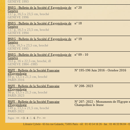
GENEVE 1993
BSEG : Bulletin de la Société d' Egyptologie de
n° 20
Genève
117 p, 16,5 x 23,5 cm, broché
GENEVE 1996
BSEG : Bulletin de la Société d' Egyptologie de
n° 18
Genève
117 p, 16,5 x 23,5 cm, broché
GENEVE 1994
BSEG : Bulletin de la Société d' Egyptologie de
n° 19
Genève
132p, 16,5 x 23,5 cm, broché
GENEVE 1995
BSEG : Bulletin de la Société d' Egyptologie de
n° 09 - 10
Genève
353 p, 16 x 22,5 cm, broché, ill
GENEVE 1984 -1985
BSFE : Bulletin de la Société Française
N° 195-196 Juin 2016 - Octobre 2016
d'Égyptologie
84 p, 13,5 x 21,5 cm, broché
PARIS 2016
BSFE : Bulletin de la Société Française
N° 208- 2023
d'Égyptologie
96 p, 13,5 x 21,5 cm, broché
PARIS 2023
BSFE : Bulletin de la Société Française
N° 207- 2022 - Monuments de l'Egypte et
d'Égyptologie
Champollion le Jeune
149 p, 13,5 x 21,5 cm, broché
PARIS 2022
Pages :
<<
-
<
3
-
4
- 5 -
6
-
7
>
-
>>
Librarie Cybele - 65 bis rue Galande, 75005 Paris - tél : 01 43 54 16 26 - fax : 01 46 33 96 84